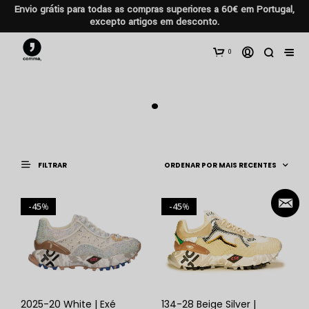
Envio grátis para todas as compras superiores a 60€ em Portugal,
excepto artigos em desconto.
0
.
FILTRAR
45
45
%
%
2025-20 White | Exé
134-28 Beige Silver |