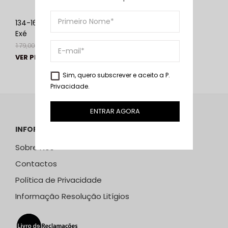
134-161 Silver Yellow |
134-60 Yellow | Exé
Exé
179,00
€
99,00
€
179,00
€
99,00
€
VER PRODUTO
VER PRODUTO
Sim, quero subscrever e aceito a
P.
Privacidade
.
ENTRAR AGORA
INFORMAÇÕES
Sobre Nós
Contactos
Política de Privacidade
Informação Resolução Litígios