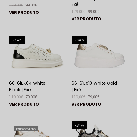
Exé
179,00
€
99,00
€
179,00
€
99,00
€
VER PRODUTO
VER PRODUTO
34
34
%
%
66-61EX04 White
66-61EX13 White Gold
Black | Exé
| Exé
119,00
€
79,00
€
119,00
€
79,00
€
VER PRODUTO
VER PRODUTO
31
%
ESGOTADO