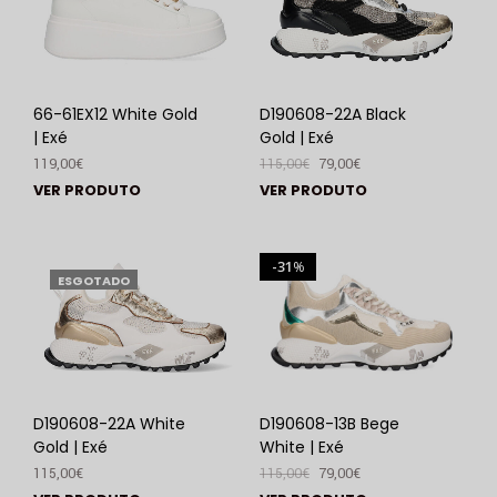
66-61EX12 White Gold
D190608-22A Black
| Exé
Gold | Exé
119,00
€
115,00
€
79,00
€
VER PRODUTO
VER PRODUTO
31
%
ESGOTADO
D190608-22A White
D190608-13B Bege
Gold | Exé
White | Exé
115,00
€
115,00
€
79,00
€