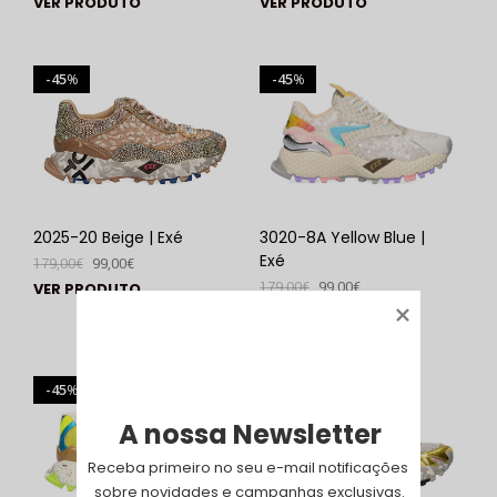
VER PRODUTO
VER PRODUTO
45
45
%
%
2025-20 Beige | Exé
3020-8A Yellow Blue |
Exé
179,00
€
99,00
€
179,00
€
99,00
€
VER PRODUTO
VER PRODUTO
45
45
%
%
A nossa Newsletter
Receba primeiro no seu e-mail notificações 
sobre novidades e campanhas exclusivas.