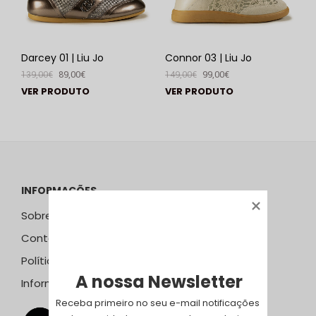
Darcey 01 | Liu Jo
Connor 03 | Liu Jo
139,00
€
89,00
€
149,00
€
99,00
€
VER PRODUTO
VER PRODUTO
INFORMAÇÕES
Sobre Nós
Contactos
Política de Privacidade
A nossa Newsletter
Informação Resolução Litígios
Receba primeiro no seu e-mail notificações 