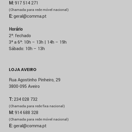
M:
917 514 271
(Chamada para rede móvel nacional)
E:
geral@comma.pt
Horário
2ª: fechado
3ª a 6ª: 10h – 13h | 14h – 19h
Sábado: 10h – 13h
LOJA AVEIRO
Rua Agostinho Pinheiro, 29
3800-095 Aveiro
T:
234 028 732
(Chamada para rede fixa nacional)
M:
914 688 328
(Chamada para rede móvel nacional)
E:
geral@comma.pt