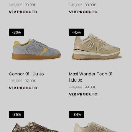
169,00
€
99,00
€
149,00
€
99,00
€
VER PRODUTO
VER PRODUTO
30
45
%
%
Connor 01 | Liu Jo
Maxi Wonder Tech 01
| Liu Jo
139,00
€
97,00
€
179,00
€
99,00
€
VER PRODUTO
VER PRODUTO
36
34
%
%