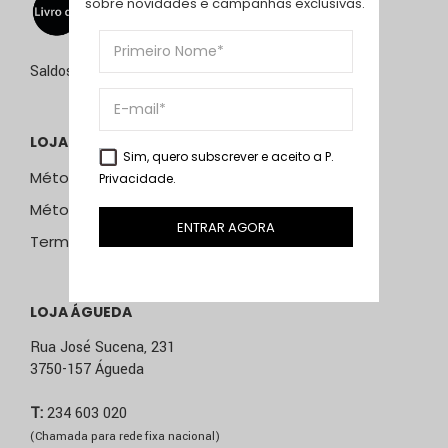
sobre novidades e campanhas exclusivas.
Saldos de 15 de julho a 15 de setembro de 2026
LOJA ONLINE
Sim, quero subscrever e aceito a
P.
Métodos e Custos de Envio
Privacidade
.
Métodos de Pagamento
ENTRAR AGORA
Termos & Condições
LOJA ÁGUEDA
Rua José Sucena, 231
3750-157 Águeda
T:
234 603 020
(Chamada para rede fixa nacional)