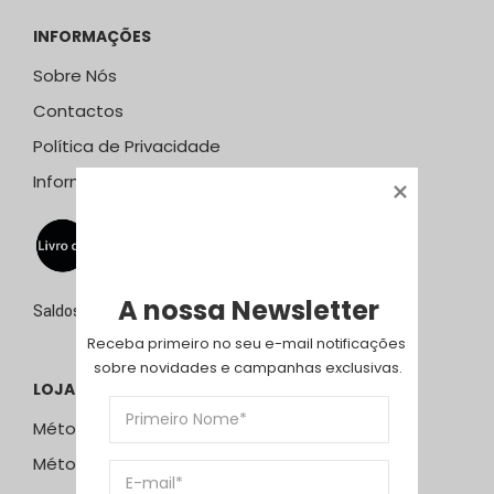
INFORMAÇÕES
Sobre Nós
Contactos
Política de Privacidade
Informação Resolução Litígios
A nossa Newsletter
Saldos de 15 de julho a 15 de setembro de 2026
Receba primeiro no seu e-mail notificações 
sobre novidades e campanhas exclusivas.
LOJA ONLINE
Métodos e Custos de Envio
Métodos de Pagamento