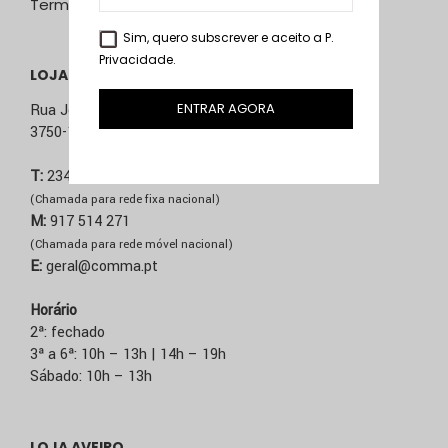
Termos & Condições
Sim, quero subscrever e aceito a
P.
Privacidade
.
LOJA ÁGUEDA
ENTRAR AGORA
Rua José Sucena, 231
3750-157 Águeda
T:
234 603 020
(Chamada para rede fixa nacional)
M:
917 514 271
(Chamada para rede móvel nacional)
E:
geral@comma.pt
Horário
2ª: fechado
3ª a 6ª: 10h – 13h | 14h – 19h
Sábado: 10h – 13h
LOJA AVEIRO