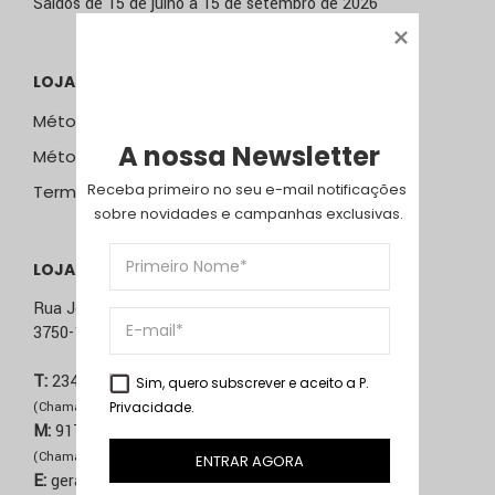
Saldos de 15 de julho a 15 de setembro de 2026
LOJA ONLINE
Métodos e Custos de Envio
A nossa Newsletter
Métodos de Pagamento
Receba primeiro no seu e-mail notificações 
Termos & Condições
sobre novidades e campanhas exclusivas.
LOJA ÁGUEDA
Rua José Sucena, 231
3750-157 Águeda
T:
234 603 020
Sim, quero subscrever e aceito a
P.
Privacidade
.
(Chamada para rede fixa nacional)
M:
917 514 271
(Chamada para rede móvel nacional)
ENTRAR AGORA
E:
geral@comma.pt