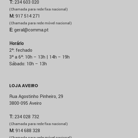
T:
234 603 020
(Chamada para rede fixa nacional)
M:
917 514 271
(Chamada para rede móvel nacional)
E:
geral@comma.pt
Horário
2ª: fechado
3ª a 6ª: 10h – 13h | 14h – 19h
Sábado: 10h – 13h
LOJA AVEIRO
Rua Agostinho Pinheiro, 29
3800-095 Aveiro
T:
234 028 732
(Chamada para rede fixa nacional)
M:
914 688 328
(Chamada para rede móvel nacional)