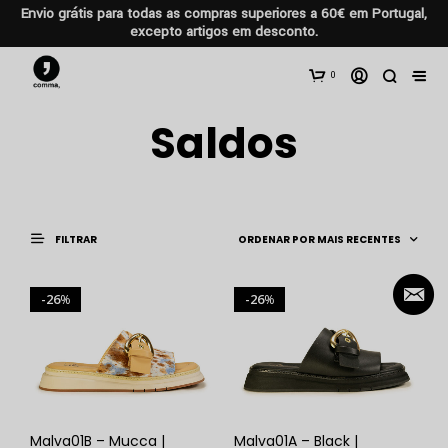
Envio grátis para todas as compras superiores a 60€ em Portugal,
excepto artigos em desconto.
0
Saldos
FILTRAR
26
26
%
%
Malva01B – Mucca |
Malva01A – Black |