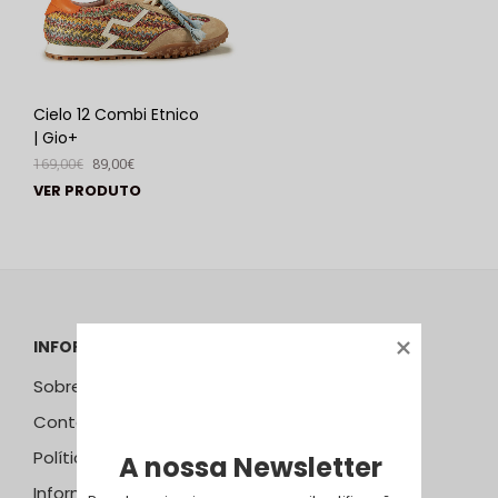
Cielo 12 Combi Etnico
| Gio+
169,00
€
89,00
€
VER PRODUTO
INFORMAÇÕES
Sobre Nós
Contactos
Política de Privacidade
A nossa Newsletter
Informação Resolução Litígios