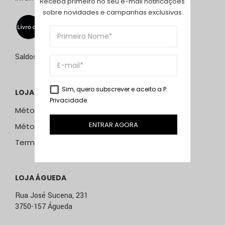
Receba primeiro no seu e-mail notificações 
sobre novidades e campanhas exclusivas.
Saldos de 15 de julho a 15 de setembro de 2026
Sim, quero subscrever e aceito a
P.
LOJA ONLINE
Privacidade
.
Métodos e Custos de Envio
ENTRAR AGORA
Métodos de Pagamento
Termos & Condições
LOJA ÁGUEDA
Rua José Sucena, 231
3750-157 Águeda