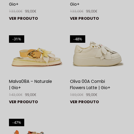
Gio+
Gio+
133,00
€
99,00
€
133,00
€
99,00
€
VER PRODUTO
VER PRODUTO
31
48
%
%
Malva08A – Naturale
Oliva 00A Combi
| Gio+
Flowers Latte | Gio+
143,00
€
99,00
€
189,00
€
99,00
€
VER PRODUTO
VER PRODUTO
47
%