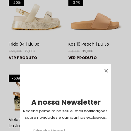
50
34
%
%
Frida 34 | Liu Jo
Kos 16 Peach | Liu Jo
159,00
€
79,00
€
59,00
€
39,00
€
VER PRODUTO
VER PRODUTO
60
%
A nossa Newsletter
Receba primeiro no seu e-mail notificações 
sobre novidades e campanhas exclusivas.
Violet 08 Rose Gold |
Liu Jo