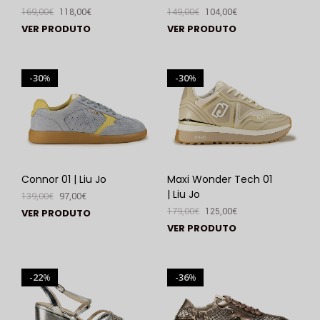
169,00
€
118,00
€
149,00
€
104,00
€
VER PRODUTO
VER PRODUTO
30
30
%
%
Connor 01 | Liu Jo
Maxi Wonder Tech 01
| Liu Jo
139,00
€
97,00
€
179,00
€
125,00
€
VER PRODUTO
VER PRODUTO
22
36
%
%