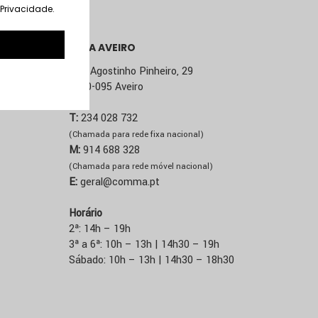
. Privacidade
.
LOJA AVEIRO
Rua Agostinho Pinheiro, 29
3800-095 Aveiro
T:
234 028 732
(Chamada para rede fixa nacional)
M:
914 688 328
(Chamada para rede móvel nacional)
E:
geral@comma.pt
Horário
2ª: 14h – 19h
3ª a 6ª: 10h – 13h | 14h30 – 19h
Sábado: 10h – 13h | 14h30 – 18h30