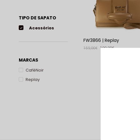
TIPO DE SAPATO
Acessórios
FW3866 | Replay
159,00
€
109,00
€
VER PRODUTO
MARCAS
CafèNoir
Replay