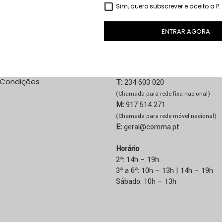
Sim, quero subscrever e aceito a
P
ENTRAR AGORA
NE
LOJA ÁGUEDA
 Custos de Envio
Rua José Sucena, 231
3750-157 Águeda
de Pagamento
 Condições
T:
234 603 020
(Chamada para rede fixa nacional)
M:
917 514 271
(Chamada para rede móvel nacional)
E:
geral@comma.pt
Horário
2ª: 14h – 19h
3ª a 6ª: 10h – 13h | 14h – 19h
Sábado: 10h – 13h