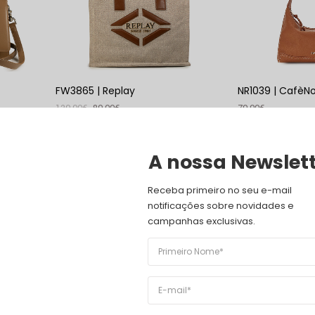
FW3865 | Replay
NR1039 | CafèNo
129,00
€
89,00
€
79,90
€
VER PRODUTO
VER PRODUTO
A nossa Newslet
Receba primeiro no seu e-mail 
notificações sobre novidades e 
campanhas exclusivas.