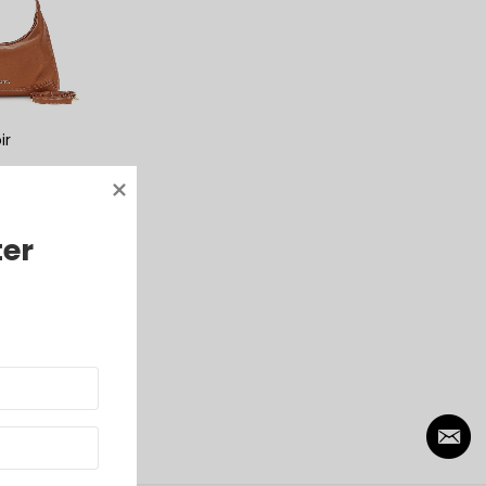
ir
ter