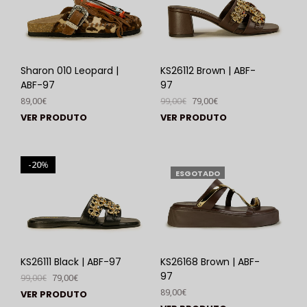
Sharon 010 Leopard |
KS26112 Brown | ABF-
ABF-97
97
89,00
€
99,00
€
79,00
€
VER PRODUTO
VER PRODUTO
20
%
ESGOTADO
KS26111 Black | ABF-97
KS26168 Brown | ABF-
97
99,00
€
79,00
€
89,00
€
VER PRODUTO