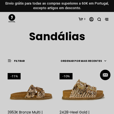
Envio grátis para todas as compras superiores a 60€ em Portugal,
excepto artigos em desconto.
0
Sandálias
FILTRAR
11
10
%
%
3953K Bronze Multi |
2428-Heel Gold |