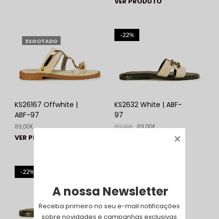
VER PRODUTO
22
%
ESGOTADO
KS26167 Offwhite |
KS2632 White | ABF-
ABF-97
97
89,00
€
89,00
€
69,00
€
VER PRODUTO
VER PRODUTO
22
%
A nossa Newsletter
Receba primeiro no seu e-mail notificações 
sobre novidades e campanhas exclusivas.