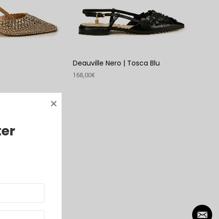
Deauville Nero | Tosca Blu
168,00
€
VER PRODUTO
ter
 MLV