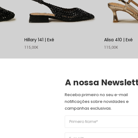
Hillary 141 | Exé
Alisa 410 | Exé
115,00
€
115,00
€
VER PRODUTO
VER PRODUTO
19
%
ESGOTADO
A nossa Newslet
Receba primeiro no seu e-mail 
notificações sobre novidades e 
campanhas exclusivas.
Lea 22 Golden | MLV
Lea 111 Golden |
109,90
€
89,00
€
129,90
€