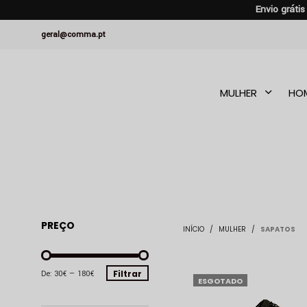
Envio gráti
geral@comma.pt
MULHER
HO
PREÇO
INÍCIO
/
MULHER
/
SAPATOS
PREÇO
PREÇO
Filtrar
De:
30€
—
180€
ESGOTADO
MÍNIMO
MÁXIMO