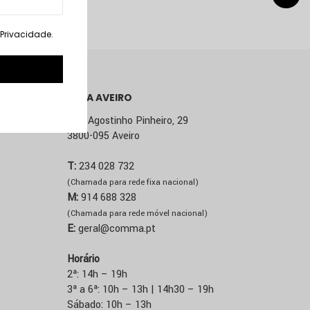
. Privacidade
.
LOJA AVEIRO
Rua Agostinho Pinheiro, 29
3800-095 Aveiro
T:
234 028 732
(Chamada para rede fixa nacional)
M:
914 688 328
(Chamada para rede móvel nacional)
E:
geral@comma.pt
Horário
2ª: 14h – 19h
3ª a 6ª: 10h – 13h | 14h30 – 19h
Sábado: 10h – 13h