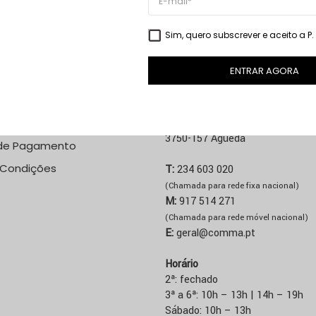
VER PRODUTO
VER PRODUTO
Sim, quero subscrever e aceito a
P
ENTRAR AGORA
NE
LOJA ÁGUEDA
 Custos de Envio
Rua José Sucena, 231
3750-157 Águeda
de Pagamento
 Condições
T:
234 603 020
(Chamada para rede fixa nacional)
M:
917 514 271
(Chamada para rede móvel nacional)
E:
geral@comma.pt
Horário
2ª: fechado
3ª a 6ª: 10h – 13h | 14h – 19h
Sábado: 10h – 13h