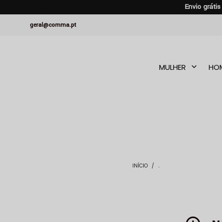
Envio gráti
geral@comma.pt
MULHER
HO
INÍCIO
/
.