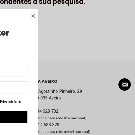
ondentes à sua pesquisa.
ter
LOJA AVEIRO
Rua Agostinho Pinheiro, 29
3800-095 Aveiro
. Privacidade
.
T:
234 028 732
(Chamada para rede fixa nacional)
M:
914 688 328
(Chamada para rede móvel nacional)