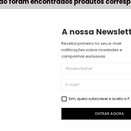
ão foram encontrados produtos corresp
A nossa Newslet
Receba primeiro no seu e-mail 
notificações sobre novidades e 
campanhas exclusivas.
NE
LOJA ÁGUEDA
 Custos de Envio
Rua José Sucena, 231
3750-157 Águeda
de Pagamento
Sim, quero subscrever e aceito a
P
 Condições
T:
234 603 020
ENTRAR AGORA
(Chamada para rede fixa nacional)
M:
917 514 271
(Chamada para rede móvel nacional)