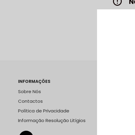
N
INFORMAÇÕES
LOJA ONLI
Sobre Nós
Métodos e
Contactos
Métodos 
Política de Privacidade
Termos &
Informação Resolução Litígios