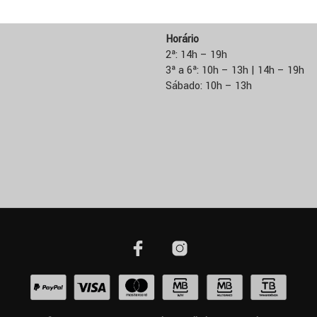
E:
geral@comma.pt
Horário
2ª: 14h – 19h
3ª a 6ª: 10h – 13h | 14h – 19h
Sábado: 10h – 13h