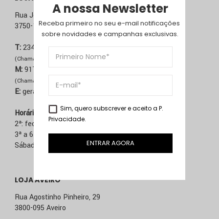
A nossa Newsletter
Rua José Sucena, 231
Receba primeiro no seu e-mail notificações 
3750-157 Águeda
sobre novidades e campanhas exclusivas.
T:
234 603 020
(Chamada para rede fixa nacional)
M:
917 514 271
(Chamada para rede móvel nacional)
E:
geral@comma.pt
Sim, quero subscrever e aceito a
P.
Horário
Privacidade
.
2ª: fechado
3ª a 6ª: 10h – 13h | 14h – 19h
ENTRAR AGORA
Sábado: 10h – 13h
LOJA AVEIRO
Rua Agostinho Pinheiro, 29
3800-095 Aveiro