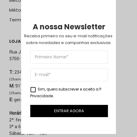
Métodos e Custos de Envio
Métodos de Pagamento
Termos & Condições
A nossa Newsletter
Receba primeiro no seu e-mail notificações 
LOJA ÁGUEDA
sobre novidades e campanhas exclusivas.
Rua José Sucena, 231
3750-157 Águeda
T:
234 603 020
(Chamada para rede fixa nacional)
M:
917 514 271
Sim, quero subscrever e aceito a
P.
(Chamada para rede móvel nacional)
Privacidade
.
E:
geral@comma.pt
ENTRAR AGORA
Horário
2ª: fechado
3ª a 6ª: 10h – 13h | 14h – 19h
Sábado: 10h – 13h