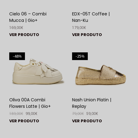
Cielo 06 – Combi
EDX-05T Coffee |
Mucca | Gio+
Nan-Ku
169,00
€
179,00
€
VER PRODUTO
VER PRODUTO
48
25
%
%
Oliva 00A Combi
Nash Union Platin |
Flowers Latte | Gio+
Replay
189,00
€
99,00
€
79,00
€
59,00
€
VER PRODUTO
VER PRODUTO