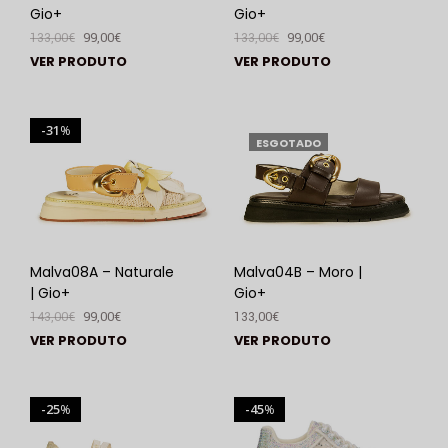
Gio+
Gio+
133,00
€
99,00
€
133,00
€
99,00
€
VER PRODUTO
VER PRODUTO
31
%
ESGOTADO
Malva08A – Naturale
Malva04B – Moro |
| Gio+
Gio+
143,00
€
99,00
€
133,00
€
VER PRODUTO
VER PRODUTO
25
45
%
%