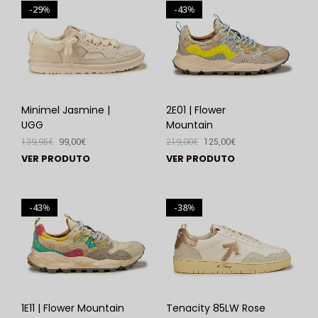
29
43
%
%
Minimel Jasmine |
2E01 | Flower
UGG
Mountain
139,95
€
99,00
€
219,00
€
125,00
€
VER PRODUTO
VER PRODUTO
43
38
%
%
1E11 | Flower Mountain
Tenacity 85LW Rose