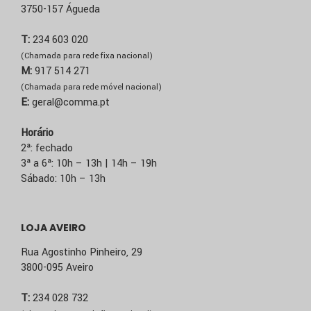
3750-157 Águeda
T:
234 603 020
(Chamada para rede fixa nacional)
M:
917 514 271
(Chamada para rede móvel nacional)
E:
geral@comma.pt
Horário
2ª: fechado
3ª a 6ª: 10h – 13h | 14h – 19h
Sábado: 10h – 13h
LOJA AVEIRO
Rua Agostinho Pinheiro, 29
3800-095 Aveiro
T:
234 028 732