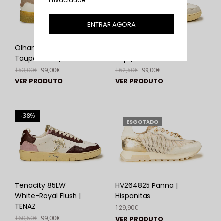
Privacidade
.
ENTRAR AGORA
Olhamar 3.0LW
Tenacity 85PW Cow
Taupe Petal | TENAZ
Pop | TENAZ
153,00
€
99,00
€
162,50
€
99,00
€
VER PRODUTO
VER PRODUTO
38
%
ESGOTADO
Tenacity 85LW
HV264825 Panna |
White+Royal Flush |
Hispanitas
TENAZ
129,90
€
160,50
€
99,00
€
VER PRODUTO