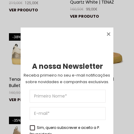
Quartz White | TENAZ
219,00
€
125,00
€
160,50
€
99,00
€
VER PRODUTO
VER PRODUTO
38
31
%
%
A nossa Newsletter
Receba primeiro no seu e-mail notificações 
Tenacity 85LW Silver
Olhamar 3.0SW Sand
sobre novidades e campanhas exclusivas.
Bullet | TENAZ
Dune | TENAZ
160,50
€
99,00
€
144,00
€
99,00
€
VER PRODUTO
VER PRODUTO
35
39
%
%
Sim, quero subscrever e aceito a
P.