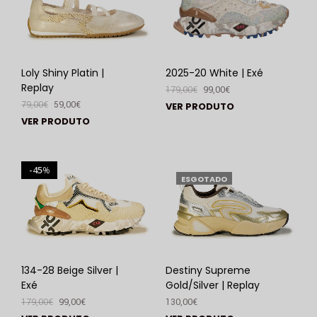
Loly Shiny Platin |
2025-20 White | Exé
Replay
179,00
€
99,00
€
79,00
€
59,00
€
VER PRODUTO
VER PRODUTO
45
%
ESGOTADO
134-28 Beige Silver |
Destiny Supreme
Exé
Gold/Silver | Replay
179,00
€
99,00
€
130,00
€