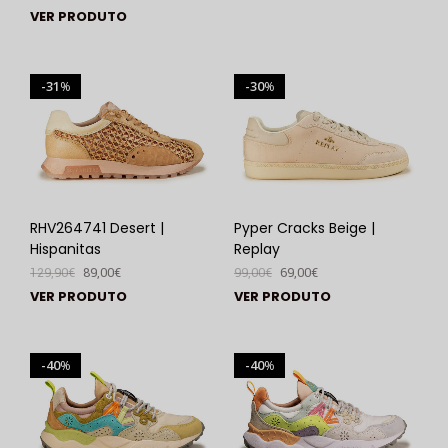
VER PRODUTO
31
30
%
%
RHV264741 Desert |
Pyper Cracks Beige |
Hispanitas
Replay
129,90
€
89,00
€
99,00
€
69,00
€
VER PRODUTO
VER PRODUTO
40
40
%
%