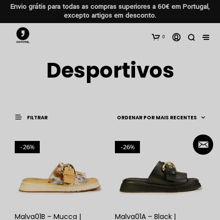
Envio grátis para todas as compras superiores a 60€ em Portugal,
excepto artigos em desconto.
0
Desportivos
FILTRAR
26
26
%
%
Malva01B – Mucca |
Malva01A – Black |