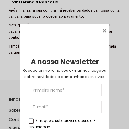
Transferência Bancária
Após finalizar a sua compra, irá receber os dados da nossa conta
bancária para poder proceder ao pagamento.
Note que não seremos automaticamente notificados do seu
pagamento, pelo que terá de nos enviar uma mensagem a dar
conta.
Também só será dada como paga a encomenda após a entrada
da transferência na nossa conta bancária.
A nossa Newsletter
Receba primeiro no seu e-mail notificações 
sobre novidades e campanhas exclusivas.
INFORMAÇÕES
Sobre Nós
Contactos
Sim, quero subscrever e aceito a
P.
Privacidade
.
Política de Privacidade