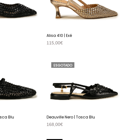
Alisa 410 | Exé
115,00
€
VER PRODUTO
ESGOTADO
osca Blu
Deauville Nero | Tosca Blu
168,00
€
VER PRODUTO