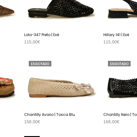
Lola-347 Preto | Exé
Hillary 141 | Exé
115,00
€
115,00
€
VER PRODUTO
VER PRODUTO
ESGOTADO
ESGOTADO
Chantilly Avorio | Tosca Blu
Chantilly Nero | T
158,00
€
168,00
€
VER PRODUTO
VER PRODUTO