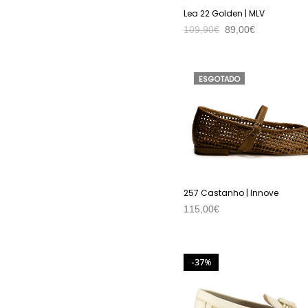
Lea 22 Golden | MLV
109,90
€
89,00
€
VER PRODUTO
ESGOTADO
257 Castanho | Innove
115,00
€
VER PRODUTO
37
%