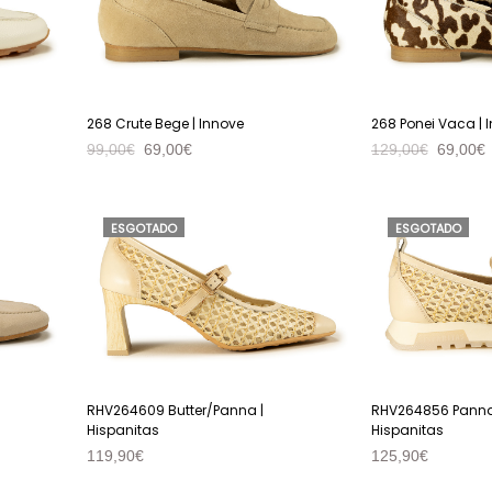
268 Crute Bege | Innove
268 Ponei Vaca | 
99,00
€
69,00
€
129,00
€
69,00
€
VER PRODUTO
VER PRODUTO
ESGOTADO
ESGOTADO
RHV264609 Butter/Panna |
RHV264856 Panna/
Hispanitas
Hispanitas
119,90
€
125,90
€