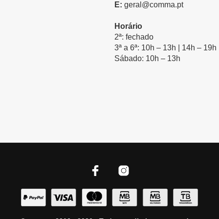
E:
geral@comma.pt
Horário
2ª: fechado
3ª a 6ª: 10h – 13h | 14h – 19h
Sábado: 10h – 13h