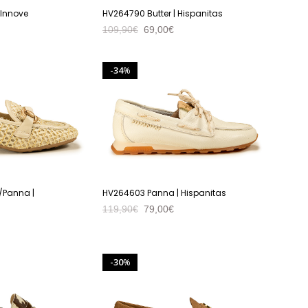
 Innove
HV264790 Butter | Hispanitas
109,90
€
69,00
€
VER PRODUTO
34
%
/Panna |
HV264603 Panna | Hispanitas
119,90
€
79,00
€
VER PRODUTO
30
%