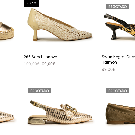
37
%
ESGOTADO
266 Sand | Innove
Swan Negro-Cuer
Harmon
109,00
€
69,00
€
99,00
€
VER PRODUTO
VER PRODUTO
ESGOTADO
ESGOTADO