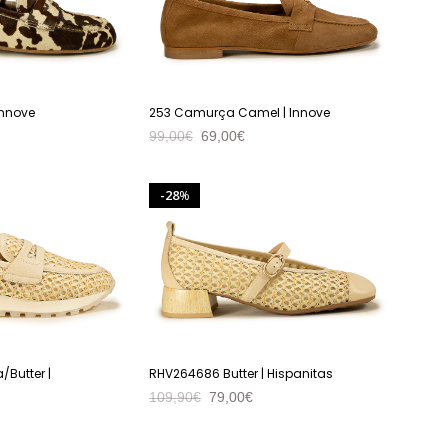
Innove
253 Camurça Camel | Innove
99,00
€
69,00
€
VER PRODUTO
28
%
Butter |
RHV264686 Butter | Hispanitas
109,90
€
79,00
€
VER PRODUTO