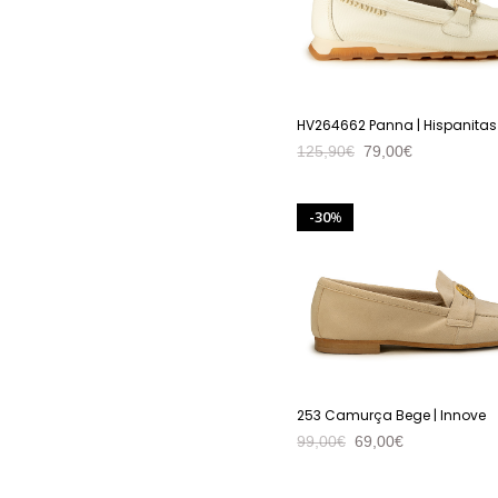
HV264662 Panna | Hispanitas
125,90
€
79,00
€
VER PRODUTO
30
%
253 Camurça Bege | Innove
99,00
€
69,00
€
VER PRODUTO