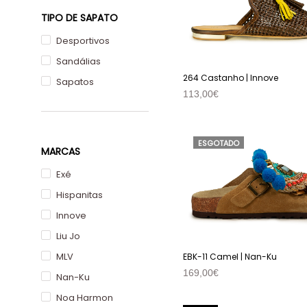
TIPO DE SAPATO
Desportivos
Sandálias
264 Castanho | Innove
Sapatos
113,00
€
VER PRODUTO
ESGOTADO
MARCAS
Exé
Hispanitas
Innove
Liu Jo
MLV
EBK-11 Camel | Nan-Ku
169,00
€
Nan-Ku
VER PRODUTO
Noa Harmon