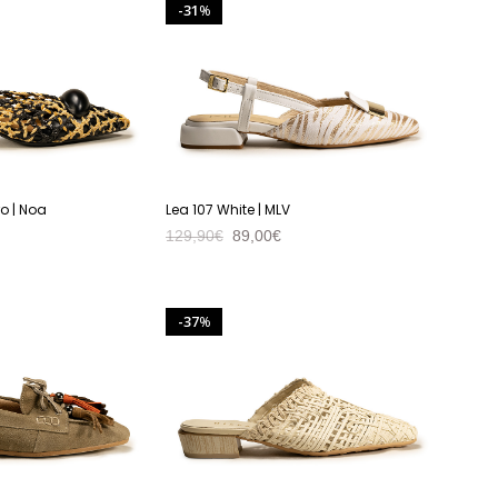
31
%
o | Noa
Lea 107 White | MLV
129,90
€
89,00
€
VER PRODUTO
37
%