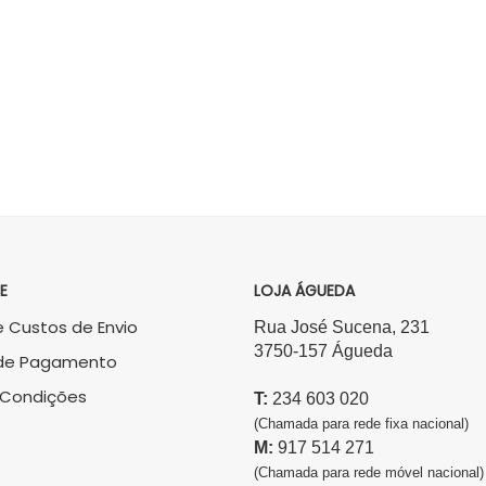
VER PRODUTO
VER PRODUTO
E
LOJA ÁGUEDA
 Custos de Envio
Rua José Sucena, 231
3750-157 Águeda
de Pagamento
 Condições
T:
234 603 020
(Chamada para rede fixa nacional)
M:
917 514 271
(Chamada para rede móvel nacional)