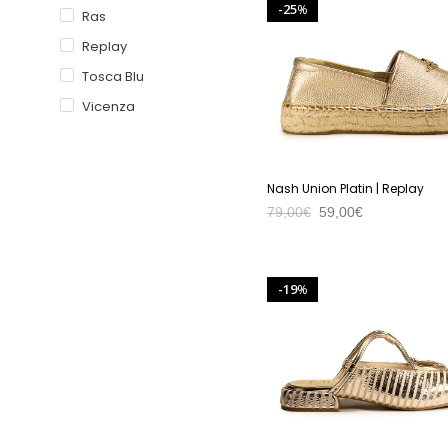
25
%
Ras
Replay
Tosca Blu
Vicenza
Nash Union Platin | Replay
79,00
€
59,00
€
VER PRODUTO
19
%