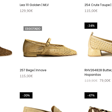
Lea 111 Golden | MLV
254 Crute Taupe |
129,90
€
115,00
€
VER PRODUTO
VER PRODUTO
34
%
ESGOTADO
257 Bege | Innove
RHV264828 Butter
Hispanitas
115,00
€
119,90
€
79,00
€
VER PRODUTO
VER PRODUTO
30
47
%
%