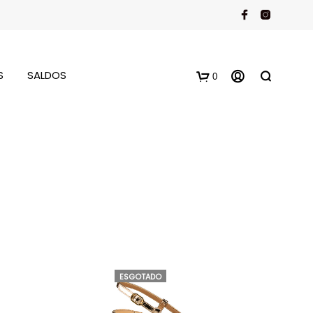
S
SALDOS
0
ESGOTADO