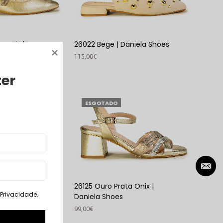
 Onix |
26022 Bege | Daniela Shoes
115,00
€
VER PRODUTO
ter
ESGOTADO
ázio Rosa |
26125 Ouro Prata Onix |
. Privacidade
.
Daniela Shoes
99,00
€