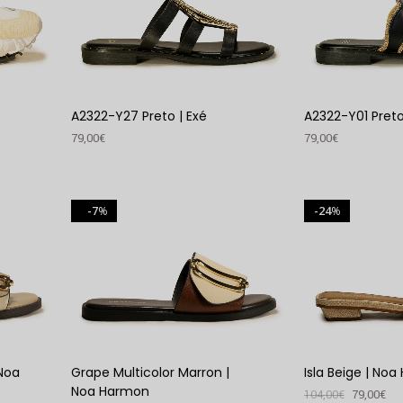
A2322-Y27 Preto | Exé
A2322-Y01 Preto
79,00
€
79,00
€
VER PRODUTO
VER PRODUTO
7
24
%
%
 Noa
Grape Multicolor Marron |
Isla Beige | No
Noa Harmon
104,00
€
79,00
€