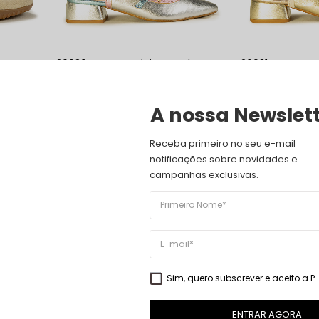
26030 Prata Topázio Rosa |
26031 Ouro Bege
Daniela Shoes
Daniela Shoes
109,00
€
79,00
€
109,00
€
A nossa Newslet
VER PRODUTO
VER PRODUTO
10
%
Receba primeiro no seu e-mail 
ESGOTADO
notificações sobre novidades e 
campanhas exclusivas.
es
26113 Ouro | Daniela Shoes
26124 Prata Top
Sim, quero subscrever e aceito a
P
Daniela Shoes
109,00
€
99,00
€
89,00
€
VER PRODUTO
ENTRAR AGORA