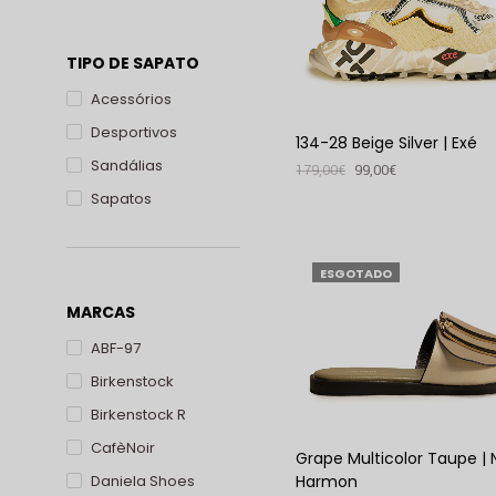
TIPO DE SAPATO
Acessórios
Desportivos
134-28 Beige Silver | Exé
Sandálias
179,00
€
99,00
€
Sapatos
VER PRODUTO
ESGOTADO
MARCAS
ABF-97
Birkenstock
Birkenstock R
CafèNoir
Grape Multicolor Taupe |
Daniela Shoes
Harmon