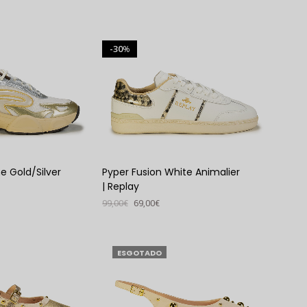
VER PRODUTO
30
%
e Gold/Silver
Pyper Fusion White Animalier
| Replay
99,00
€
69,00
€
VER PRODUTO
ESGOTADO