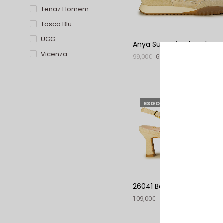
Tenaz Homem
Tosca Blu
UGG
Anya Sun Beige | Replay
Vicenza
99,00
€
69,00
€
VER PRODUTO
ESGOTADO
26041 Bege | Daniela Sho
109,00
€
VER PRODUTO