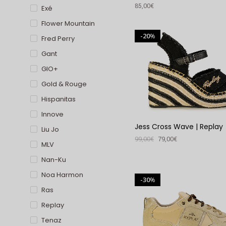
85,00
€
Exé
Flower Mountain
VER PRODUTO
20
%
Fred Perry
Gant
GIO+
Gold & Rouge
Hispanitas
Innove
Jess Cross Wave | Replay
Liu Jo
99,00
€
79,00
€
MLV
VER PRODUTO
Nan-Ku
Noa Harmon
30
%
Ras
Replay
Tenaz