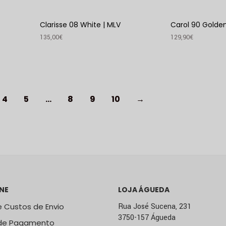
Clarisse 08 White | MLV
Carol 90 Golden
135,00
€
129,90
€
VER PRODUTO
VER PRODUTO
4
5
…
8
9
10
→
NE
LOJA ÁGUEDA
 Custos de Envio
Rua José Sucena, 231
3750-157 Águeda
de Pagamento