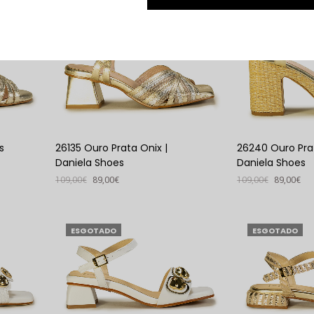
VER PRODUTO
18
18
%
%
s
26135 Ouro Prata Onix |
26240 Ouro Prat
Daniela Shoes
Daniela Shoes
109,00
€
89,00
€
109,00
€
89,00
€
VER PRODUTO
VER PRODUTO
ESGOTADO
ESGOTADO