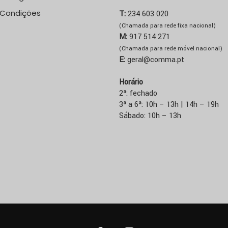
 Condições
T:
234 603 020
(Chamada para rede fixa nacional)
M:
917 514 271
(Chamada para rede móvel nacional)
E:
geral@comma.pt
Horário
2ª: fechado
3ª a 6ª: 10h – 13h | 14h – 19h
Sábado: 10h – 13h