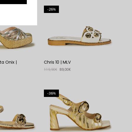
VER PRODUTO
26
%
a Onix |
Chris 10 | MLV
119,90
€
89,00
€
VER PRODUTO
36
%