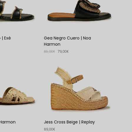
 | Exé
Gea Negro Cuero | Noa
Harmon
85,00
€
79,00
€
VER PRODUTO
a Harmon
Jess Cross Beige | Replay
89,00
€