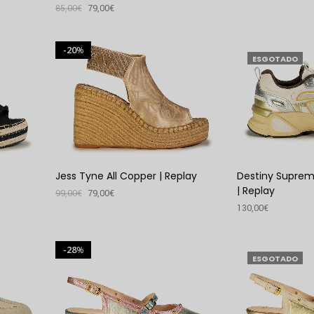
85,00
€
79,00
€
VER PRODUTO
VER PRODUTO
20
%
ESGOTADO
Jess Tyne All Copper | Replay
Destiny Suprem
| Replay
99,00
€
79,00
€
130,00
€
VER PRODUTO
VER PRODUTO
28
%
ESGOTADO