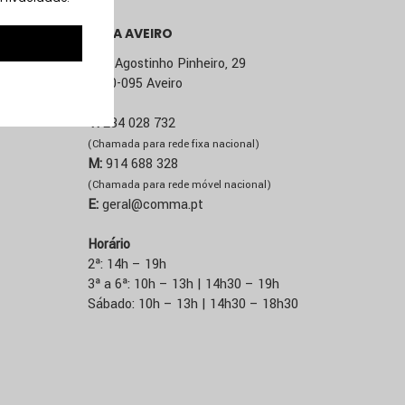
LOJA AVEIRO
Rua Agostinho Pinheiro, 29
3800-095 Aveiro
T:
234 028 732
(Chamada para rede fixa nacional)
M:
914 688 328
(Chamada para rede móvel nacional)
E:
geral@comma.pt
Horário
2ª: 14h – 19h
3ª a 6ª: 10h – 13h | 14h30 – 19h
Sábado: 10h – 13h | 14h30 – 18h30