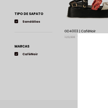
TIPO DE SAPATO
Sandálias
GD4003 | CafèNoir
129,90
€
79,00
€
VER PRODUTO
MARCAS
CafèNoir