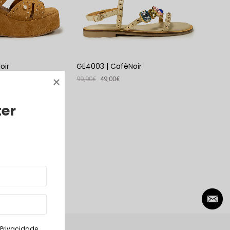
oir
GE4003 | CafèNoir
99,90
€
49,00
€
VER PRODUTO
ter
. Privacidade
.