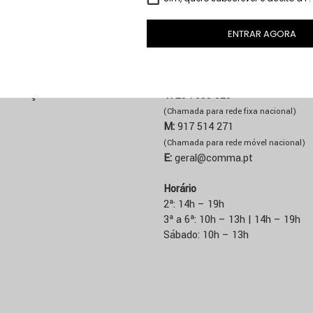
NE
LOJA ÁGUEDA
ENTRAR AGORA
 Custos de Envio
Rua José Sucena, 231
3750-157 Águeda
de Pagamento
 Condições
T:
234 603 020
(Chamada para rede fixa nacional)
M:
917 514 271
(Chamada para rede móvel nacional)
E:
geral@comma.pt
Horário
2ª: 14h – 19h
3ª a 6ª: 10h – 13h | 14h – 19h
Sábado: 10h – 13h