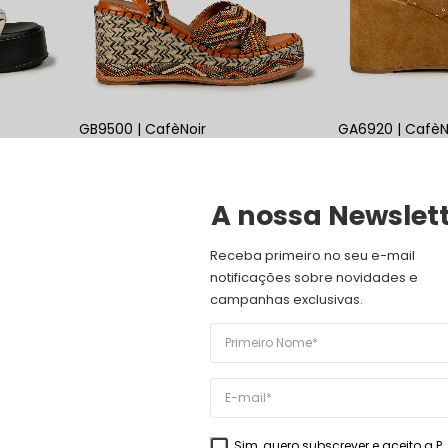
GB9500 | CafèNoir
GA6920 | CafèN
89,90
€
69,00
€
109,90
€
79,00
€
VER PRODUTO
VER PRODUTO
A nossa Newslet
Receba primeiro no seu e-mail 
notificações sobre novidades e 
campanhas exclusivas.
Sim, quero subscrever e aceito a
P