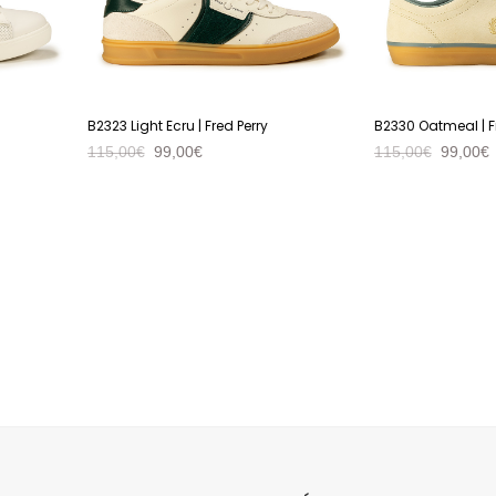
B2323 Light Ecru | Fred Perry
B2330 Oatmeal | F
115,00
€
99,00
€
115,00
€
99,00
€
VER PRODUTO
VER PRODUTO