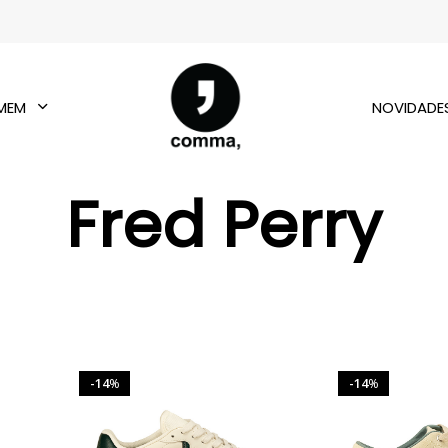
MEM
NOVIDADE
Fred Perry
14
14
%
%