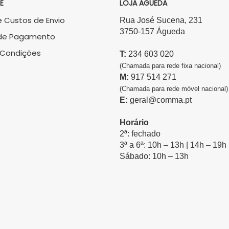
E
LOJA ÁGUEDA
 Custos de Envio
Rua José Sucena, 231
3750-157 Águeda
de Pagamento
 Condições
T:
234 603 020
(Chamada para rede fixa nacional)
M:
917 514 271
(Chamada para rede móvel nacional)
E:
geral@comma.pt
Horário
2ª: fechado
3ª a 6ª: 10h – 13h | 14h – 19h
Sábado: 10h – 13h