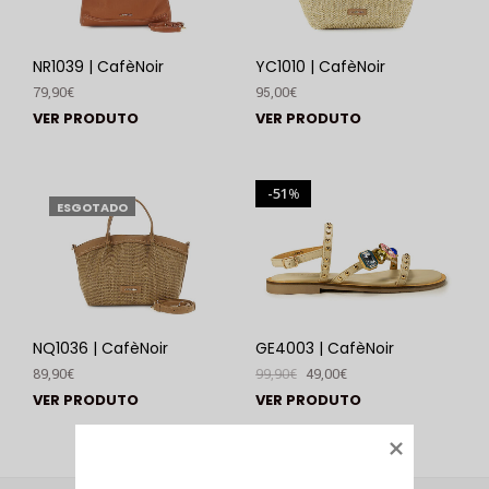
NR1039 | CafèNoir
YC1010 | CafèNoir
79,90
€
95,00
€
VER PRODUTO
VER PRODUTO
51
%
ESGOTADO
NQ1036 | CafèNoir
GE4003 | CafèNoir
89,90
€
99,90
€
49,00
€
VER PRODUTO
VER PRODUTO