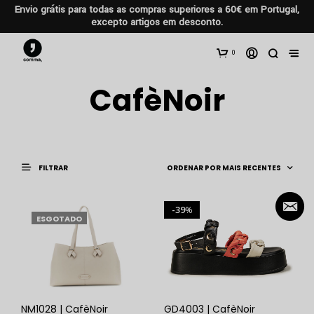
Envio grátis para todas as compras superiores a 60€ em Portugal,
excepto artigos em desconto.
0
CafèNoir
FILTRAR
39
%
ESGOTADO
NM1028 | CafèNoir
GD4003 | CafèNoir