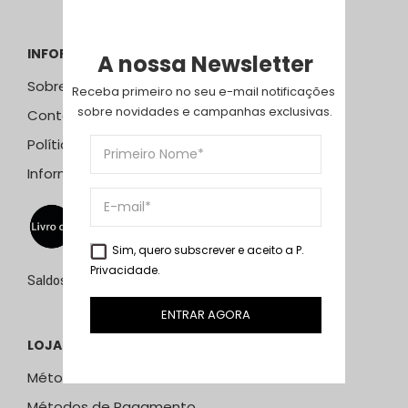
INFORMAÇÕES
A nossa Newsletter
Sobre Nós
Receba primeiro no seu e-mail notificações 
sobre novidades e campanhas exclusivas.
Contactos
Política de Privacidade
Informação Resolução Litígios
Sim, quero subscrever e aceito a
P.
Privacidade
.
Saldos de 15 de julho a 15 de setembro de 2026
ENTRAR AGORA
LOJA ONLINE
Métodos e Custos de Envio
Métodos de Pagamento