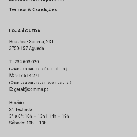
Termos & Condições
LOJA ÁGUEDA
Rua José Sucena, 231
3750-157 Águeda
T:
234 603 020
(Chamada para rede fixa nacional)
M:
917 514 271
(Chamada para rede móvel nacional)
E:
geral@comma.pt
Horário
2ª: fechado
3ª a 6ª: 10h – 13h | 14h – 19h
Sábado: 10h – 13h