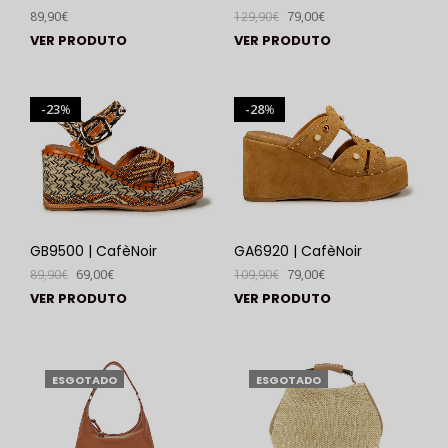
89,90
€
129,90
€
79,00
€
VER PRODUTO
VER PRODUTO
23
28
%
%
GB9500 | CafèNoir
GA6920 | CafèNoir
89,90
€
69,00
€
109,90
€
79,00
€
VER PRODUTO
VER PRODUTO
ESGOTADO
ESGOTADO