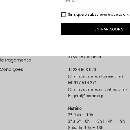
VER PRODUTO
Sim, quero subscrever e aceito a
P
ENTRAR AGORA
NE
LOJA ÁGUEDA
 Custos de Envio
Rua José Sucena, 231
3750-157 Águeda
de Pagamento
 Condições
T:
234 603 020
(Chamada para rede fixa nacional)
M:
917 514 271
(Chamada para rede móvel nacional)
E:
geral@comma.pt
Horário
2ª: 14h – 19h
3ª a 6ª: 10h – 13h | 14h – 19h
Sábado: 10h – 13h