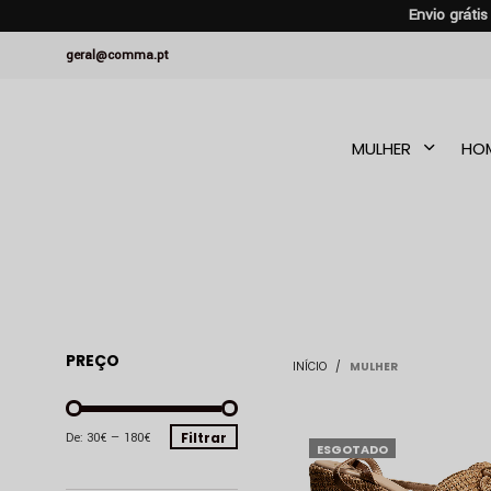
Envio gráti
geral@comma.pt
MULHER
HO
PREÇO
INÍCIO
/
MULHER
PREÇO
PREÇO
Filtrar
De:
30€
—
180€
ESGOTADO
MÍNIMO
MÁXIMO