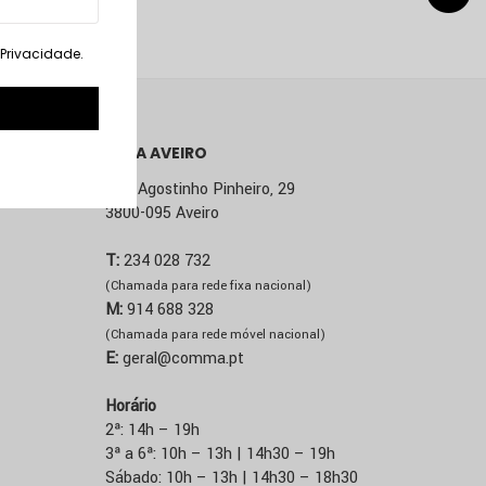
. Privacidade
.
LOJA AVEIRO
Rua Agostinho Pinheiro, 29
3800-095 Aveiro
T:
234 028 732
(Chamada para rede fixa nacional)
M:
914 688 328
(Chamada para rede móvel nacional)
E:
geral@comma.pt
Horário
2ª: 14h – 19h
3ª a 6ª: 10h – 13h | 14h30 – 19h
Sábado: 10h – 13h | 14h30 – 18h30