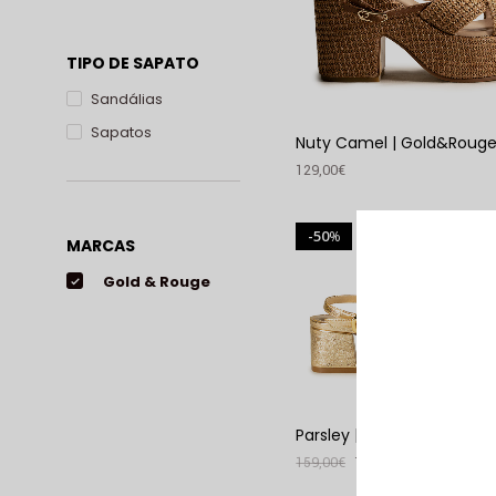
TIPO DE SAPATO
Sandálias
Sapatos
Nuty Camel | Gold&Roug
129,00
€
VER PRODUTO
50
%
MARCAS
Gold & Rouge
Parsley | Gold&Rouge
159,00
€
79,00
€