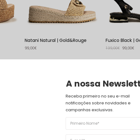
e
Natani Natural | Gold&Rouge
Fuxico Black | 
99,00
€
139,00
€
99,00
€
VER PRODUTO
VER PRODUTO
53
%
A nossa Newslet
Receba primeiro no seu e-mail 
notificações sobre novidades e 
campanhas exclusivas.
Sunflower | Gold&Rouge
169,00
€
79,00
€