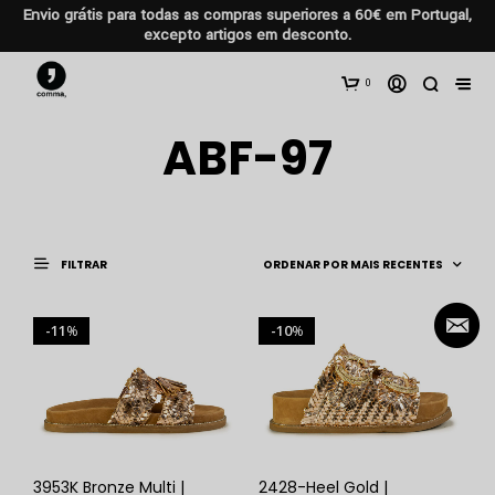
Envio grátis para todas as compras superiores a 60€ em Portugal,
excepto artigos em desconto.
0
ABF-97
FILTRAR
11
10
%
%
3953K Bronze Multi |
2428-Heel Gold |