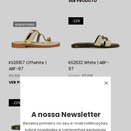
VER PRODUTO
22
%
ESGOTADO
KS26167 Offwhite |
KS2632 White | ABF-
ABF-97
97
89,00
€
89,00
€
69,00
€
VER PRODUTO
VER PRODUTO
22
%
A nossa Newsletter
Receba primeiro no seu e-mail notificações 
sobre novidades e campanhas exclusivas.