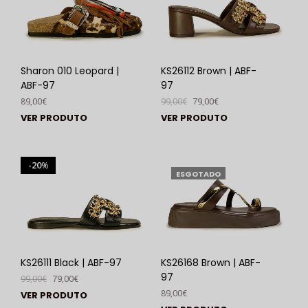
Sharon 010 Leopard |
KS26112 Brown | ABF-
ABF-97
97
89,00
€
99,00
€
79,00
€
VER PRODUTO
VER PRODUTO
20
%
ESGOTADO
KS26111 Black | ABF-97
KS26168 Brown | ABF-
97
99,00
€
79,00
€
89,00
€
VER PRODUTO