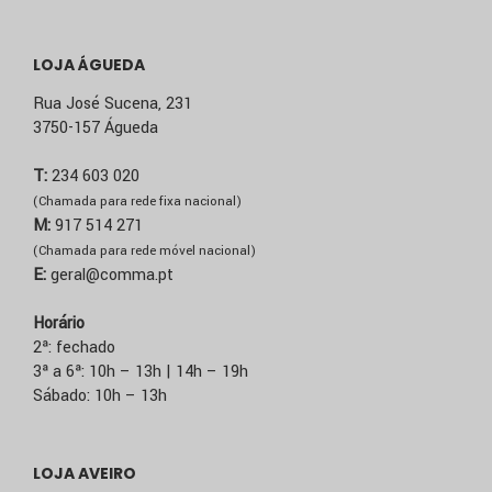
LOJA ÁGUEDA
Rua José Sucena, 231
3750-157 Águeda
T:
234 603 020
(Chamada para rede fixa nacional)
M:
917 514 271
(Chamada para rede móvel nacional)
E:
geral@comma.pt
Horário
2ª: fechado
3ª a 6ª: 10h – 13h | 14h – 19h
Sábado: 10h – 13h
LOJA AVEIRO