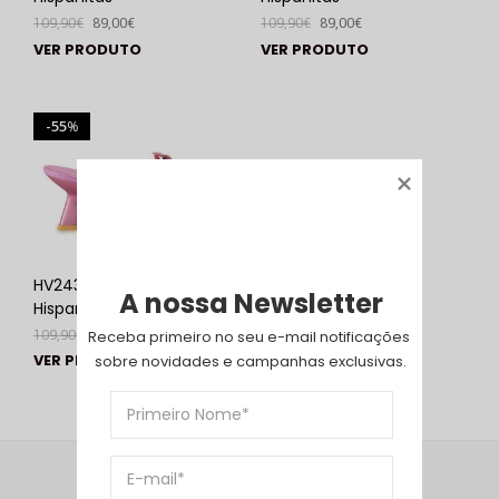
109,90
€
89,00
€
109,90
€
89,00
€
VER PRODUTO
VER PRODUTO
55
%
HV243290 Violet |
A nossa Newsletter
Hispanitas
109,90
€
49,00
€
Receba primeiro no seu e-mail notificações 
VER PRODUTO
sobre novidades e campanhas exclusivas.