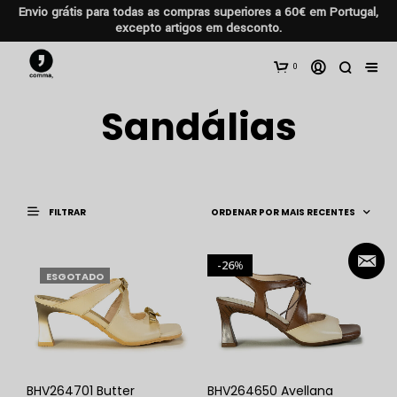
Envio grátis para todas as compras superiores a 60€ em Portugal,
excepto artigos em desconto.
0
Sandálias
FILTRAR
26
%
ESGOTADO
BHV264701 Butter
BHV264650 Avellana