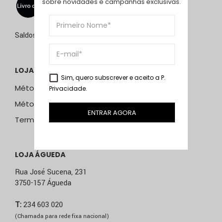
sobre novidades e campanhas exclusivas.
Saldos de 15 de julho a 15 de setembro de 2026
LOJA ONLINE
Sim, quero subscrever e aceito a
P.
Métodos e Custos de Envio
Privacidade
.
Métodos de Pagamento
ENTRAR AGORA
Termos & Condições
LOJA ÁGUEDA
Rua José Sucena, 231
3750-157 Águeda
T:
234 603 020
(Chamada para rede fixa nacional)