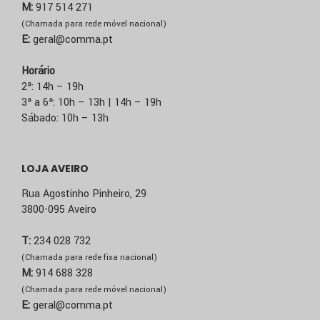
M:
917 514 271
(Chamada para rede móvel nacional)
E:
geral@comma.pt
Horário
2ª: 14h – 19h
3ª a 6ª: 10h – 13h | 14h – 19h
Sábado: 10h – 13h
LOJA AVEIRO
Rua Agostinho Pinheiro, 29
3800-095 Aveiro
T:
234 028 732
(Chamada para rede fixa nacional)
M:
914 688 328
(Chamada para rede móvel nacional)
E:
geral@comma.pt