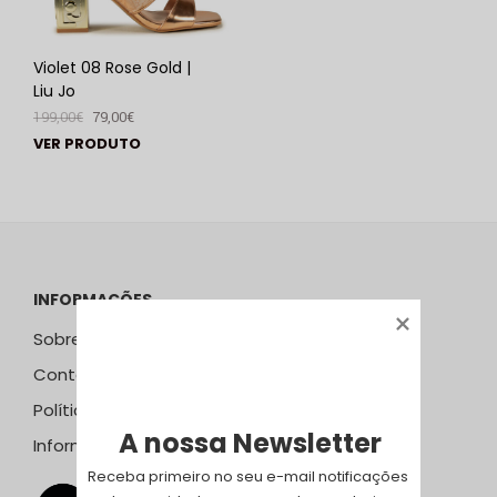
Violet 08 Rose Gold |
Liu Jo
199,00
€
79,00
€
VER PRODUTO
INFORMAÇÕES
Sobre Nós
Contactos
Política de Privacidade
A nossa Newsletter
Informação Resolução Litígios
Receba primeiro no seu e-mail notificações 