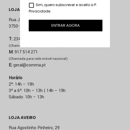
Sim, quero subscrever e aceito a
P.
LOJA ÁGUEDA
Privacidade
.
Rua José Sucena, 231
ENTRAR AGORA
3750-157 Águeda
T:
234 603 020
(Chamada para rede fixa nacional)
M:
917 514 271
(Chamada para rede móvel nacional)
E:
geral@comma.pt
Horário
2ª: 14h – 19h
3ª a 6ª: 10h – 13h | 14h – 19h
Sábado: 10h – 13h
LOJA AVEIRO
Rua Agostinho Pinheiro, 29