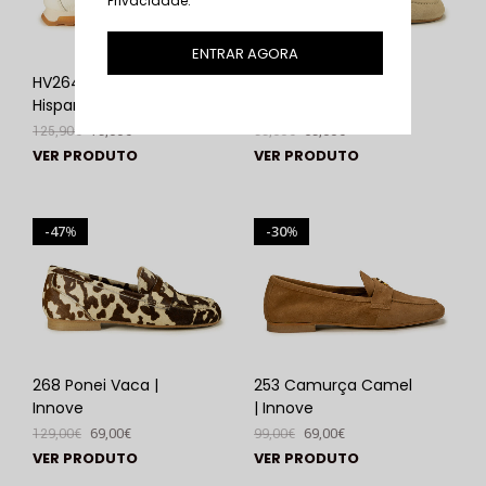
Privacidade
.
ENTRAR AGORA
HV264662 Panna |
268 Crute Bege |
Hispanitas
Innove
125,90
€
79,00
€
99,00
€
69,00
€
VER PRODUTO
VER PRODUTO
47
30
%
%
268 Ponei Vaca |
253 Camurça Camel
Innove
| Innove
129,00
€
69,00
€
99,00
€
69,00
€
VER PRODUTO
VER PRODUTO