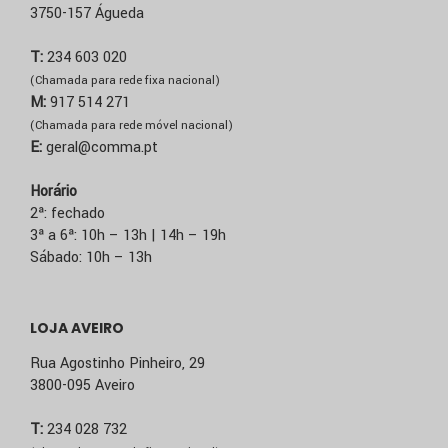
3750-157 Águeda
T:
234 603 020
(Chamada para rede fixa nacional)
M:
917 514 271
(Chamada para rede móvel nacional)
E:
geral@comma.pt
Horário
2ª: fechado
3ª a 6ª: 10h – 13h | 14h – 19h
Sábado: 10h – 13h
LOJA AVEIRO
Rua Agostinho Pinheiro, 29
3800-095 Aveiro
T:
234 028 732