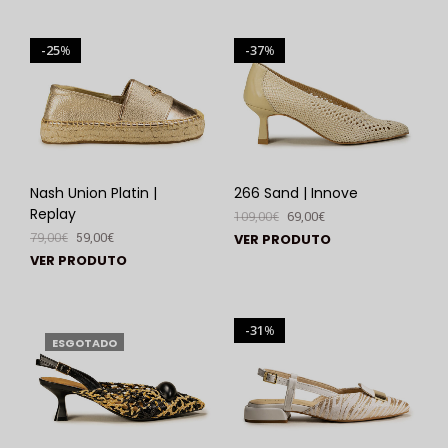
25
37
%
%
Nash Union Platin |
266 Sand | Innove
Replay
109,00
€
69,00
€
79,00
€
59,00
€
VER PRODUTO
VER PRODUTO
31
%
ESGOTADO