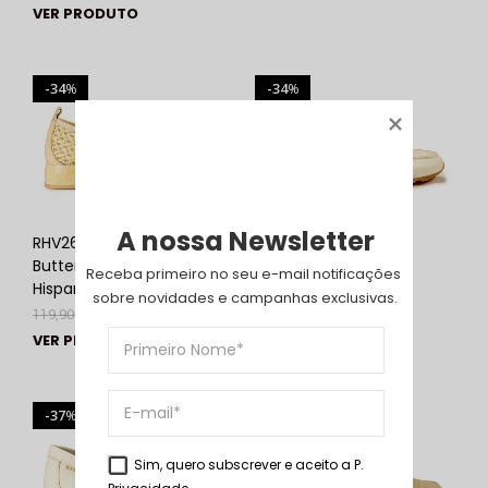
VER PRODUTO
34
34
%
%
A nossa Newsletter
RHV264828
HV264603 Panna |
Butter/Panna |
Hispanitas
Receba primeiro no seu e-mail notificações 
Hispanitas
119,90
€
79,00
€
sobre novidades e campanhas exclusivas.
119,90
€
79,00
€
VER PRODUTO
VER PRODUTO
37
30
%
%
Sim, quero subscrever e aceito a
P.