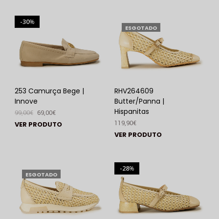
30
%
ESGOTADO
253 Camurça Bege |
RHV264609
Innove
Butter/Panna |
Hispanitas
99,00
€
69,00
€
119,90
€
VER PRODUTO
VER PRODUTO
28
%
ESGOTADO