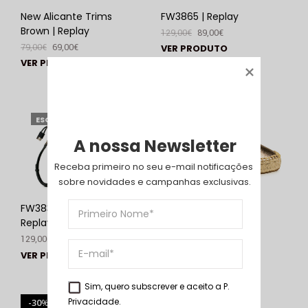
New Alicante Trims
FW3865 | Replay
Brown | Replay
129,00
€
89,00
€
79,00
€
69,00
€
VER PRODUTO
VER PRODUTO
25
%
ESGOTADO
A nossa Newsletter
Receba primeiro no seu e-mail notificações 
sobre novidades e campanhas exclusivas.
FW3838 Preto |
Nash Union Platin |
Replay
Replay
129,00
€
79,00
€
59,00
€
VER PRODUTO
VER PRODUTO
Sim, quero subscrever e aceito a
P.
Privacidade
.
30
%