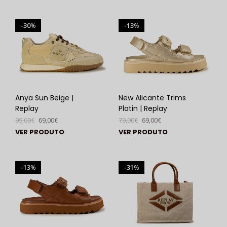
30
13
%
%
Anya Sun Beige |
New Alicante Trims
Replay
Platin | Replay
99,00
€
69,00
€
79,00
€
69,00
€
VER PRODUTO
VER PRODUTO
13
31
%
%