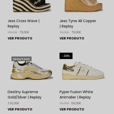
Jess Cross Wave |
Jess Tyne All Copper
Replay
| Replay
99,00
€
79,00
€
99,00
€
79,00
€
VER PRODUTO
VER PRODUTO
30
%
ESGOTADO
Destiny Supreme
Pyper Fusion White
Gold/Silver | Replay
Animalier | Replay
130,00
€
99,00
€
69,00
€
VER PRODUTO
VER PRODUTO