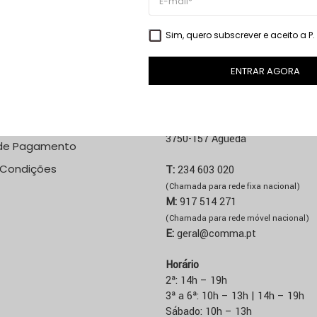
VER PRODUTO
Sim, quero subscrever e aceito a
P
ENTRAR AGORA
NE
LOJA ÁGUEDA
 Custos de Envio
Rua José Sucena, 231
3750-157 Águeda
de Pagamento
 Condições
T:
234 603 020
(Chamada para rede fixa nacional)
M:
917 514 271
(Chamada para rede móvel nacional)
E:
geral@comma.pt
Horário
2ª: 14h – 19h
3ª a 6ª: 10h – 13h | 14h – 19h
Sábado: 10h – 13h