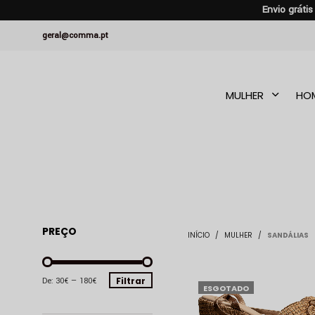
Envio gráti
geral@comma.pt
MULHER
HO
PREÇO
INÍCIO
/
MULHER
/
SANDÁLIAS
PREÇO
PREÇO
Filtrar
De:
30€
—
180€
ESGOTADO
MÍNIMO
MÁXIMO