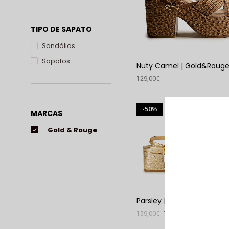
TIPO DE SAPATO
Sandálias
Sapatos
Nuty Camel | Gold&Roug
129,00
€
VER PRODUTO
50
%
MARCAS
Gold & Rouge
Parsley | Gold&Rouge
159,00
€
79,00
€