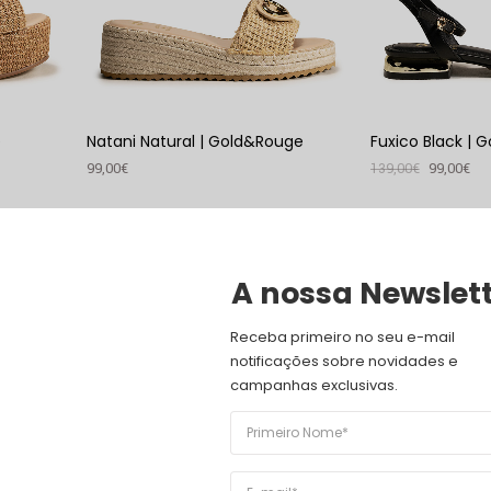
e
Natani Natural | Gold&Rouge
Fuxico Black | 
99,00
€
139,00
€
99,00
€
VER PRODUTO
VER PRODUTO
53
%
A nossa Newslet
Receba primeiro no seu e-mail 
notificações sobre novidades e 
campanhas exclusivas.
Sunflower | Gold&Rouge
169,00
€
79,00
€