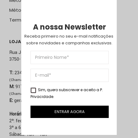
Métodos e Custos de Envio
Métodos de Pagamento
Termos & Condições
A nossa Newsletter
Receba primeiro no seu e-mail notificações 
LOJA ÁGUEDA
sobre novidades e campanhas exclusivas.
Rua José Sucena, 231
3750-157 Águeda
T:
234 603 020
(Chamada para rede fixa nacional)
M:
917 514 271
Sim, quero subscrever e aceito a
P.
(Chamada para rede móvel nacional)
Privacidade
.
E:
geral@comma.pt
ENTRAR AGORA
Horário
2ª: fechado
3ª a 6ª: 10h – 13h | 14h – 19h
Sábado: 10h – 13h