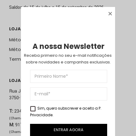
Saldos de 15 de julho a 15 de setembro de 2026
LOJA ONLINE
Métodos e Custos de Envio
A nossa Newsletter
Métodos de Pagamento
Receba primeiro no seu e-mail notificações 
Termos & Condições
sobre novidades e campanhas exclusivas.
LOJA ÁGUEDA
Rua José Sucena, 231
3750-157 Águeda
Sim, quero subscrever e aceito a
P.
T:
234 603 020
Privacidade
.
(Chamada para rede fixa nacional)
M:
917 514 271
ENTRAR AGORA
(Chamada para rede móvel nacional)