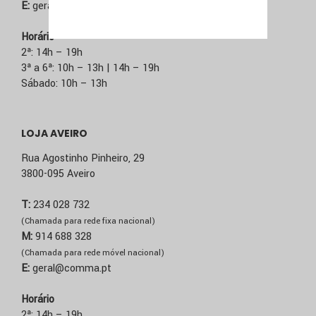
E:
geral@comma.pt
Horário
2ª: 14h – 19h
3ª a 6ª: 10h – 13h | 14h – 19h
Sábado: 10h – 13h
LOJA AVEIRO
Rua Agostinho Pinheiro, 29
3800-095 Aveiro
T:
234 028 732
(Chamada para rede fixa nacional)
M:
914 688 328
(Chamada para rede móvel nacional)
E:
geral@comma.pt
Horário
2ª: 14h – 19h