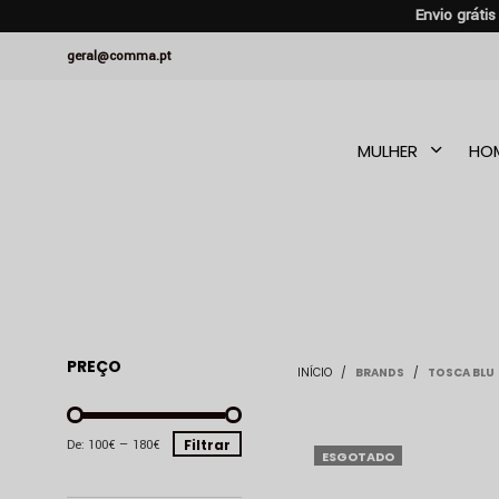
Envio gráti
geral@comma.pt
MULHER
HO
PREÇO
INÍCIO
/
BRANDS
/
TOSCA BLU
PREÇO
PREÇO
Filtrar
De:
100€
—
180€
ESGOTADO
MÍNIMO
MÁXIMO