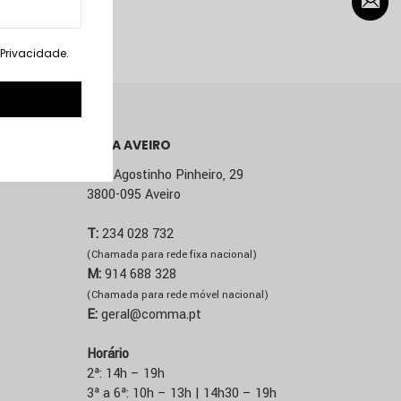
VER PRODUTO
. Privacidade
.
LOJA AVEIRO
Rua Agostinho Pinheiro, 29
3800-095 Aveiro
T:
234 028 732
(Chamada para rede fixa nacional)
M:
914 688 328
(Chamada para rede móvel nacional)
E:
geral@comma.pt
Horário
2ª: 14h – 19h
3ª a 6ª: 10h – 13h | 14h30 – 19h