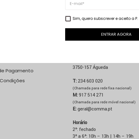
VER PRODUTO
VER PRODUTO
Sim, quero subscrever e aceito a
P
ENTRAR AGORA
NE
LOJA ÁGUEDA
 Custos de Envio
Rua José Sucena, 231
3750-157 Águeda
de Pagamento
 Condições
T:
234 603 020
(Chamada para rede fixa nacional)
M:
917 514 271
(Chamada para rede móvel nacional)
E:
geral@comma.pt
Horário
2ª: fechado
3ª a 6ª: 10h – 13h | 14h – 19h