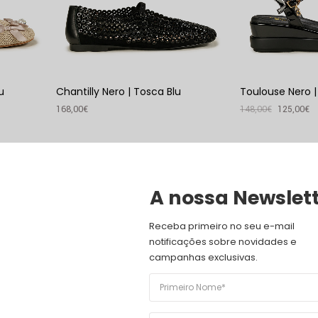
u
Chantilly Nero | Tosca Blu
Toulouse Nero |
168,00
€
148,00
€
125,00
€
VER PRODUTO
VER PRODUTO
16
%
ESGOTADO
A nossa Newslet
Receba primeiro no seu e-mail 
notificações sobre novidades e 
campanhas exclusivas.
Tenerife Biscotto | Tosca Blu
Tulum Naturale
Blu
125,00
€
105,00
€
173,00
€