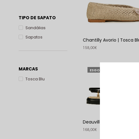
TIPO DE SAPATO
Sandálias
Sapatos
Chantilly Avorio | Tosca Bl
158,00
€
VER PRODUTO
MARCAS
ESGOTADO
Tosca Blu
Deauville Nero | Tosca Blu
168,00
€