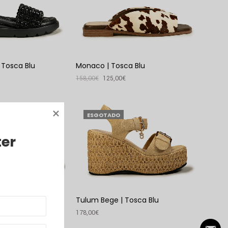
 Tosca Blu
Monaco | Tosca Blu
158,00
€
125,00
€
VER PRODUTO
ESGOTADO
ter
 Nero | Tosca
Tulum Bege | Tosca Blu
178,00
€