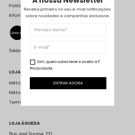
A nossa Newsletter
Política de Privacidade
Receba primeiro no seu e-mail notificações 
Informação Resolução Litígios
sobre novidades e campanhas exclusivas.
Saldos de 15 de julho a 15 de setembro de 2026
Sim, quero subscrever e aceito a
P.
Privacidade
.
LOJA ONLINE
Métodos e Custos de Envio
ENTRAR AGORA
Métodos de Pagamento
Termos & Condições
LOJA ÁGUEDA
Rua José Sucena, 231