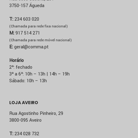
3750-157 Águeda
T:
234 603 020
(Chamada para rede fixa nacional)
M:
917 514 271
(Chamada para rede móvel nacional)
E:
geral@comma.pt
Horário
2ª: fechado
3ª a 6ª: 10h – 13h | 14h – 19h
Sábado: 10h – 13h
LOJA AVEIRO
Rua Agostinho Pinheiro, 29
3800-095 Aveiro
T:
234 028 732