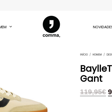
MEM
NOVIDADE
INÍCIO
/
HOMEM
/
DES
Baylle
Gant
119,95
€
9