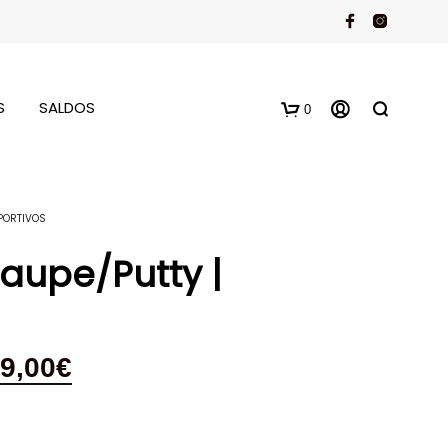
S
SALDOS
0
PORTIVOS
Taupe/Putty |
9,00
€