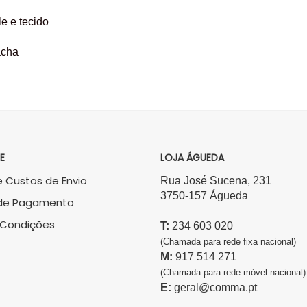
ele e tecido
acha
E
LOJA ÁGUEDA
 Custos de Envio
Rua José Sucena, 231
3750-157 Águeda
de Pagamento
 Condições
T:
234 603 020
(Chamada para rede fixa nacional)
M:
917 514 271
(Chamada para rede móvel nacional)
E:
geral@comma.pt