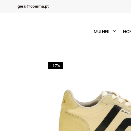
geral@comma.pt
MULHER
HO
17
%