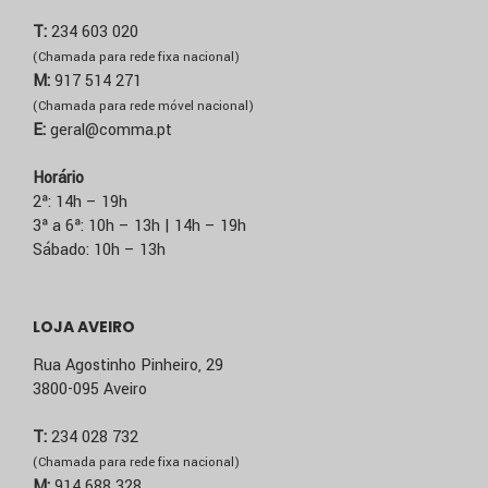
T:
234 603 020
(Chamada para rede fixa nacional)
M:
917 514 271
(Chamada para rede móvel nacional)
E:
geral@comma.pt
Horário
2ª: 14h – 19h
3ª a 6ª: 10h – 13h | 14h – 19h
Sábado: 10h – 13h
LOJA AVEIRO
Rua Agostinho Pinheiro, 29
3800-095 Aveiro
T:
234 028 732
(Chamada para rede fixa nacional)
M:
914 688 328