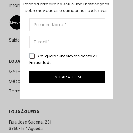
Receba primeiro no seu e-mail notificações 
Informação Resolução Litígios
sobre novidades e campanhas exclusivas.
Saldos de 15 de julho a 15 de setembro de 2026
Sim, quero subscrever e aceito a
P.
LOJA ONLINE
Privacidade
.
Métodos e Custos de Envio
ENTRAR AGORA
Métodos de Pagamento
Termos & Condições
LOJA ÁGUEDA
Rua José Sucena, 231
3750-157 Águeda