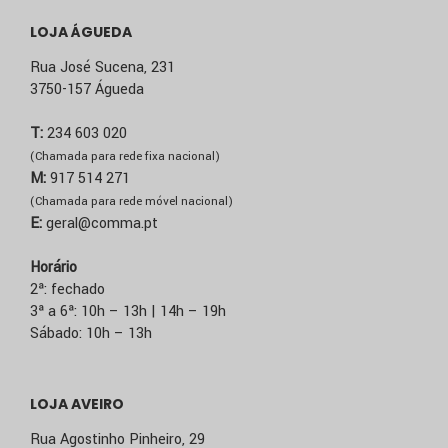
LOJA ÁGUEDA
Rua José Sucena, 231
3750-157 Águeda
T:
234 603 020
(Chamada para rede fixa nacional)
M:
917 514 271
(Chamada para rede móvel nacional)
E:
geral@comma.pt
Horário
2ª: fechado
3ª a 6ª: 10h – 13h | 14h – 19h
Sábado: 10h – 13h
LOJA AVEIRO
Rua Agostinho Pinheiro, 29