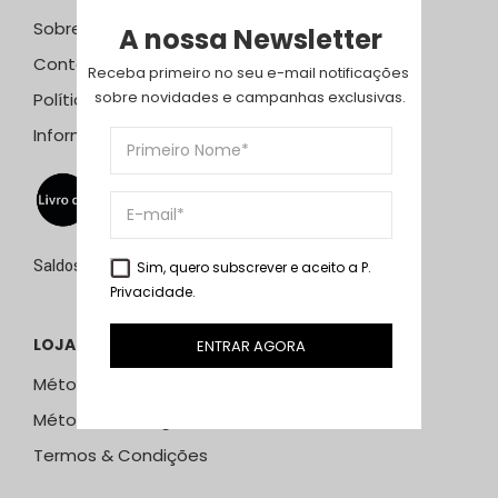
Sobre Nós
A nossa Newsletter
Contactos
Receba primeiro no seu e-mail notificações 
sobre novidades e campanhas exclusivas.
Política de Privacidade
Informação Resolução Litígios
Saldos de 15 de julho a 15 de setembro de 2026
Sim, quero subscrever e aceito a
P.
Privacidade
.
LOJA ONLINE
ENTRAR AGORA
Métodos e Custos de Envio
Métodos de Pagamento
Termos & Condições