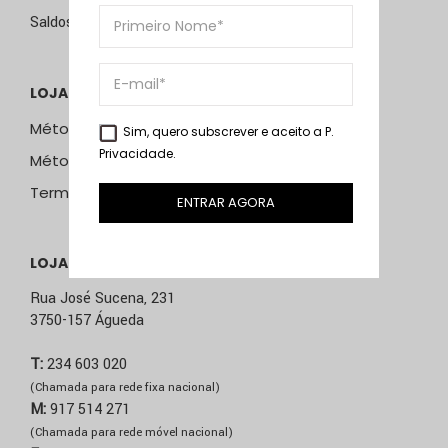
Saldos de 15 de julho a 15 de setembro de 2026
LOJA ONLINE
Métodos e Custos de Envio
Sim, quero subscrever e aceito a
P.
Privacidade
.
Métodos de Pagamento
Termos & Condições
ENTRAR AGORA
LOJA ÁGUEDA
Rua José Sucena, 231
3750-157 Águeda
T:
234 603 020
(Chamada para rede fixa nacional)
M:
917 514 271
(Chamada para rede móvel nacional)