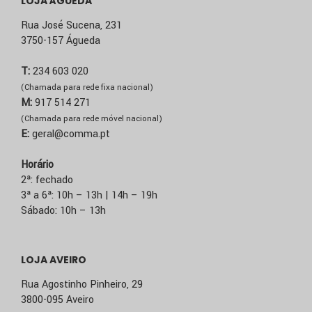
LOJA ÁGUEDA
Rua José Sucena, 231
3750-157 Águeda
T:
234 603 020
(Chamada para rede fixa nacional)
M:
917 514 271
(Chamada para rede móvel nacional)
E:
geral@comma.pt
Horário
2ª: fechado
3ª a 6ª: 10h – 13h | 14h – 19h
Sábado: 10h – 13h
LOJA AVEIRO
Rua Agostinho Pinheiro, 29
3800-095 Aveiro