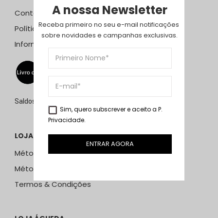
A nossa Newsletter
Contactos
Receba primeiro no seu e-mail notificações 
Política de Privacidade
sobre novidades e campanhas exclusivas.
Informação Resolução Litígios
Saldos de 15 de julho a 15 de setembro de 2026
Sim, quero subscrever e aceito a
P.
Privacidade
.
LOJA ONLINE
ENTRAR AGORA
Métodos e Custos de Envio
Métodos de Pagamento
Termos & Condições