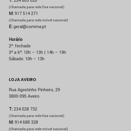
T:
234 603 020
(Chamada para rede fixa nacional)
M:
917 514 271
(Chamada para rede móvel nacional)
E:
geral@comma.pt
Horário
2ª: fechado
3ª a 6ª: 10h – 13h | 14h – 19h
Sábado: 10h – 13h
LOJA AVEIRO
Rua Agostinho Pinheiro, 29
3800-095 Aveiro
T:
234 028 732
(Chamada para rede fixa nacional)
M:
914 688 328
(Chamada para rede móvel nacional)