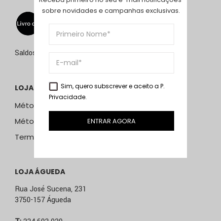
sobre novidades e campanhas exclusivas.
Saldos de 15 de julho a 15 de setembro de 2026
Sim, quero subscrever e aceito a
P.
LOJA ONLINE
Privacidade
.
Métodos e Custos de Envio
Métodos de Pagamento
ENTRAR AGORA
Termos & Condições
LOJA ÁGUEDA
Rua José Sucena, 231
3750-157 Águeda