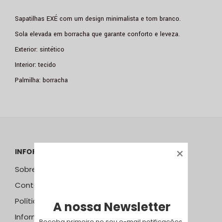
Sapatilhas EXÉ com um design minimalista e tom branco.
Sola elevada em borracha que garante conforto e leveza.
Exterior: sintético
Interior: tecido
Palmilha: borracha
INFORMAÇÕES
Sobre Nós
Contactos
Política de Privacidade
A nossa Newsletter
Informação Resolução Litígios
Receba primeiro no seu e-mail notificações 