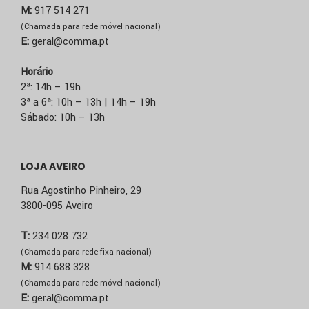
M:
917 514 271
(Chamada para rede móvel nacional)
E:
geral@comma.pt
Horário
2ª: 14h – 19h
3ª a 6ª: 10h – 13h | 14h – 19h
Sábado: 10h – 13h
LOJA AVEIRO
Rua Agostinho Pinheiro, 29
3800-095 Aveiro
T:
234 028 732
(Chamada para rede fixa nacional)
M:
914 688 328
(Chamada para rede móvel nacional)
E:
geral@comma.pt