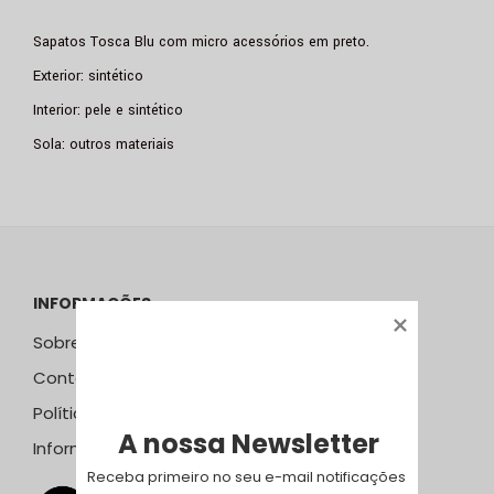
Sapatos Tosca Blu com micro acessórios em preto.
Exterior: sintético
Interior: pele e sintético
Sola: outros materiais
INFORMAÇÕES
Sobre Nós
Contactos
Política de Privacidade
A nossa Newsletter
Informação Resolução Litígios
Receba primeiro no seu e-mail notificações 