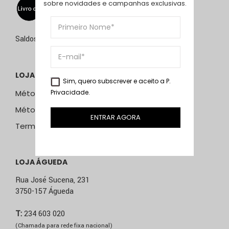
sobre novidades e campanhas exclusivas.
Saldos de 15 de julho a 15 de setembro de 2026
LOJA ONLINE
Sim, quero subscrever e aceito a
P.
Privacidade
.
Métodos e Custos de Envio
Métodos de Pagamento
ENTRAR AGORA
Termos & Condições
LOJA ÁGUEDA
Rua José Sucena, 231
3750-157 Águeda
T:
234 603 020
(Chamada para rede fixa nacional)