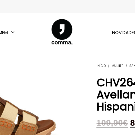
MEM
NOVIDADE
INÍCIO
/
MULHER
/
SA
CHV26
Avellan
Hispan
109,90
€
8