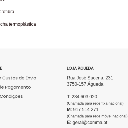
crofibra
acha termoplástica
E
LOJA ÁGUEDA
 Custos de Envio
Rua José Sucena, 231
3750-157 Águeda
de Pagamento
 Condições
T:
234 603 020
(Chamada para rede fixa nacional)
M:
917 514 271
(Chamada para rede móvel nacional)
E:
geral@comma.pt