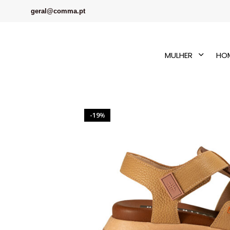
geral@comma.pt
MULHER
HO
19
%