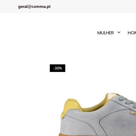
geral@comma.pt
MULHER
HO
30
%