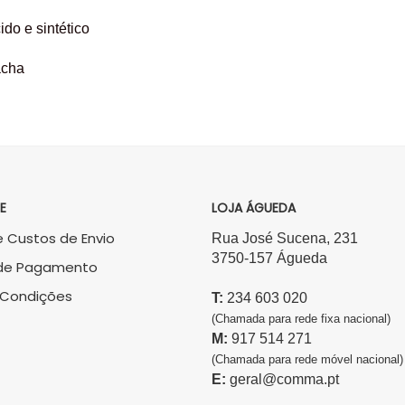
cido e sintético
acha
E
LOJA ÁGUEDA
 Custos de Envio
Rua José Sucena, 231
3750-157 Águeda
de Pagamento
 Condições
T:
234 603 020
(Chamada para rede fixa nacional)
M:
917 514 271
(Chamada para rede móvel nacional)
E:
geral@comma.pt