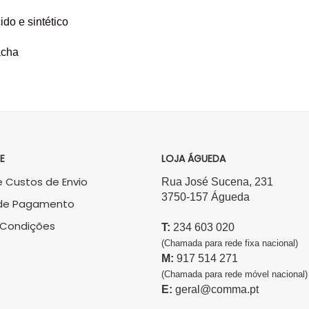
cido e sintético
acha
E
LOJA ÁGUEDA
 Custos de Envio
Rua José Sucena, 231
3750-157 Águeda
de Pagamento
 Condições
T:
234 603 020
(Chamada para rede fixa nacional)
M:
917 514 271
(Chamada para rede móvel nacional)
E:
geral@comma.pt