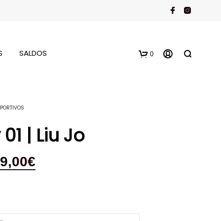
S
SALDOS
0
PORTIVOS
01 | Liu Jo
9,00
€