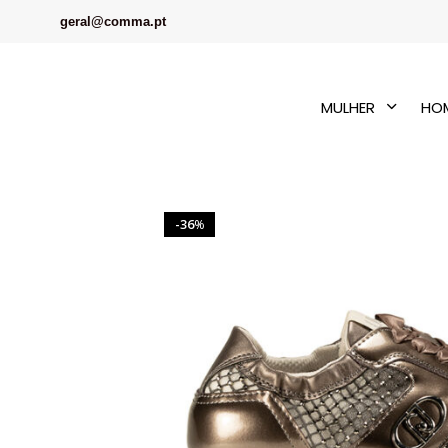
geral@comma.pt
MULHER
HO
36
%