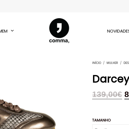
MEM
NOVIDADE
INÍCIO
/
MULHER
/
DES
Darcey 
139,00
€
8
TAMANHO