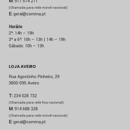
M:
917 514 271
(Chamada para rede móvel nacional)
E:
geral@comma.pt
Horário
2ª: 14h – 19h
3ª a 6ª: 10h – 13h | 14h – 19h
Sábado: 10h – 13h
LOJA AVEIRO
Rua Agostinho Pinheiro, 29
3800-095 Aveiro
T:
234 028 732
(Chamada para rede fixa nacional)
M:
914 688 328
(Chamada para rede móvel nacional)
E:
geral@comma.pt