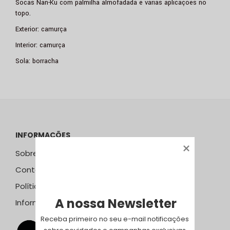
Socas Nan-Ku com palmilha almofadada e várias aplicações no
topo.
Exterior: camurça
Interior: camurça
Sola: borracha
INFORMAÇÕES
Sobre Nós
Contactos
Política de Privacidade
A nossa Newsletter
Informação Resolução Litígios
Receba primeiro no seu e-mail notificações 