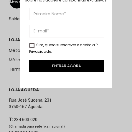
sobre novidades e campanhas exclusivas.
Saldos de 15 de julho a 15 de setembro de 2026
LOJA ONLINE
Sim, quero subscrever e aceito a
P.
Métodos e Custos de Envio
Privacidade
.
Métodos de Pagamento
ENTRAR AGORA
Termos & Condições
LOJA ÁGUEDA
Rua José Sucena, 231
3750-157 Águeda
T:
234 603 020
(Chamada para rede fixa nacional)