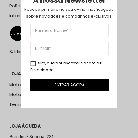
A nossa Newsletter
Política de Privacidade
Receba primeiro no seu e-mail notificações 
Informação Resolução Litígios
sobre novidades e campanhas exclusivas.
Saldos de 15 de julho a 15 de setembro de 2026
Sim, quero subscrever e aceito a
P.
Privacidade
.
LOJA ONLINE
Métodos e Custos de Envio
ENTRAR AGORA
Métodos de Pagamento
Termos & Condições
LOJA ÁGUEDA
Rua José Sucena, 231