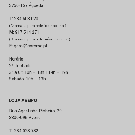
3750-157 Águeda
T:
234 603 020
(Chamada para rede fixa nacional)
M:
917 514 271
(Chamada para rede móvel nacional)
E:
geral@comma.pt
Horário
2ª: fechado
3ª a 6ª: 10h – 13h | 14h – 19h
Sábado: 10h – 13h
LOJA AVEIRO
Rua Agostinho Pinheiro, 29
3800-095 Aveiro
T:
234 028 732