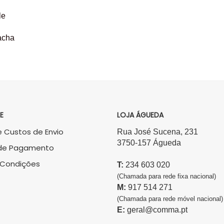
le
acha
E
LOJA ÁGUEDA
 Custos de Envio
Rua José Sucena, 231
3750-157 Águeda
de Pagamento
 Condições
T:
234 603 020
(Chamada para rede fixa nacional)
M:
917 514 271
(Chamada para rede móvel nacional)
E:
geral@comma.pt