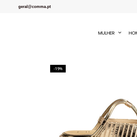
geral@comma.pt
MULHER
HO
19
%