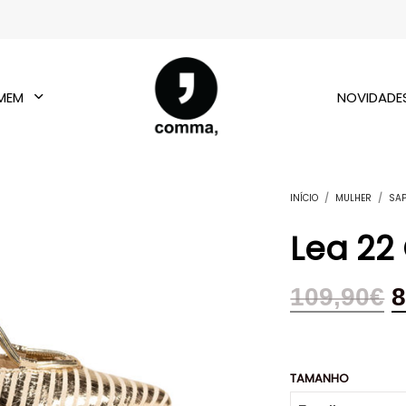
MEM
NOVIDADE
INÍCIO
/
MULHER
/
SA
Lea 22
109,90
€
8
TAMANHO