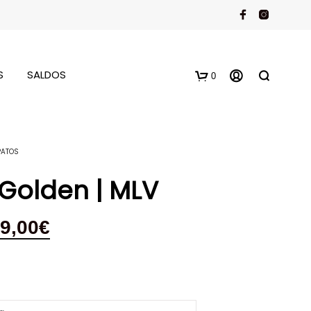
S
SALDOS
0
PATOS
 Golden | MLV
9,00
€