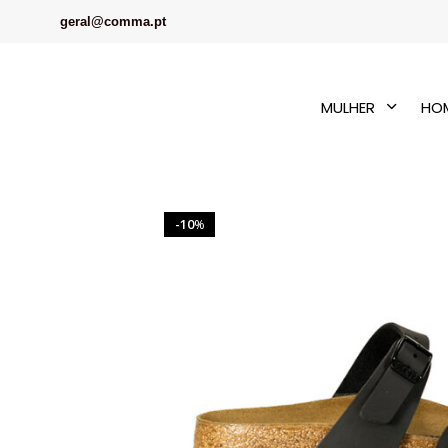
geral@comma.pt
MULHER
HO
10
%