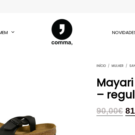
MEM
NOVIDADE
INÍCIO
/
MULHER
/
SA
Mayari 
– regul
90,00
€
81