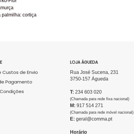
irko-Flor
Camurça
 palmilha: cortiça
E
LOJA ÁGUEDA
 Custos de Envio
Rua José Sucena, 231
3750-157 Águeda
de Pagamento
 Condições
T:
234 603 020
(Chamada para rede fixa nacional)
M:
917 514 271
(Chamada para rede móvel nacional)
E:
geral@comma.pt
Horário