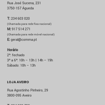
Rua José Sucena, 231
3750-157 Águeda
T:
234 603 020
(Chamada para rede fixa nacional)
M:
917 514 271
(Chamada para rede móvel nacional)
E:
geral@comma.pt
Horário
2ª: fechado
3ª a 6ª: 10h – 13h | 14h – 19h
Sábado: 10h – 13h
LOJA AVEIRO
Rua Agostinho Pinheiro, 29
3800-095 Aveiro