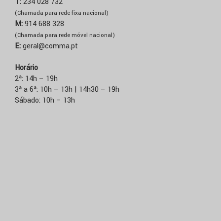
T:
234 028 732
(Chamada para rede fixa nacional)
M:
914 688 328
(Chamada para rede móvel nacional)
E:
geral@comma.pt
Horário
2ª: 14h – 19h
3ª a 6ª: 10h – 13h | 14h30 – 19h
Sábado: 10h – 13h