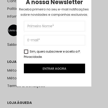
A nossa Newsletter
Contactos
Política de Privacidade
Receba primeiro no seu e-mail notificações 
sobre novidades e campanhas exclusivas.
Informação Resolução Litígios
Saldos de 15 de julho a 15 de setembro de 2026
Sim, quero subscrever e aceito a
P.
Privacidade
.
LOJA ONLINE
ENTRAR AGORA
Métodos e Custos de Envio
Métodos de Pagamento
Termos & Condições
LOJA ÁGUEDA