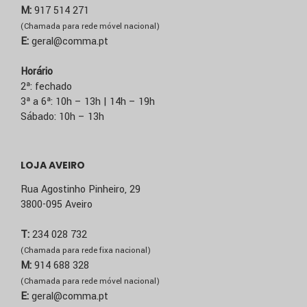
M:
917 514 271
(Chamada para rede móvel nacional)
E:
geral@comma.pt
Horário
2ª: fechado
3ª a 6ª: 10h – 13h | 14h – 19h
Sábado: 10h – 13h
LOJA AVEIRO
Rua Agostinho Pinheiro, 29
3800-095 Aveiro
T:
234 028 732
(Chamada para rede fixa nacional)
M:
914 688 328
(Chamada para rede móvel nacional)
E:
geral@comma.pt