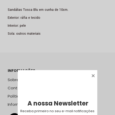
Sandálias Tosca Blu em cunha de 10cm.
Exterior: ráfia e tecido
Interior: pele
Sola: outros materiais
INFORMAÇÕES
Sobre Nós
Contactos
Política de Privacidade
A nossa Newsletter
Informação Resolução Litígios
Receba primeiro no seu e-mail notificações 