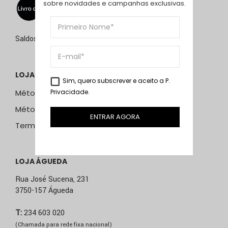
sobre novidades e campanhas exclusivas.
Saldos de 15 de julho a 15 de setembro de 2026
LOJA ONLINE
Sim, quero subscrever e aceito a
P.
Privacidade
.
Métodos e Custos de Envio
Métodos de Pagamento
ENTRAR AGORA
Termos & Condições
LOJA ÁGUEDA
Rua José Sucena, 231
3750-157 Águeda
T:
234 603 020
(Chamada para rede fixa nacional)