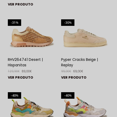
VER PRODUTO
31
30
%
%
RHV264741 Desert |
Pyper Cracks Beige |
Hispanitas
Replay
129,90
€
89,00
€
99,00
€
69,00
€
VER PRODUTO
VER PRODUTO
40
40
%
%