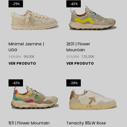
29
43
%
%
Minimel Jasmine |
2E01 | Flower
UGG
Mountain
139,95
€
99,00
€
219,00
€
125,00
€
VER PRODUTO
VER PRODUTO
43
38
%
%
1E11 | Flower Mountain
Tenacity 85LW Rose