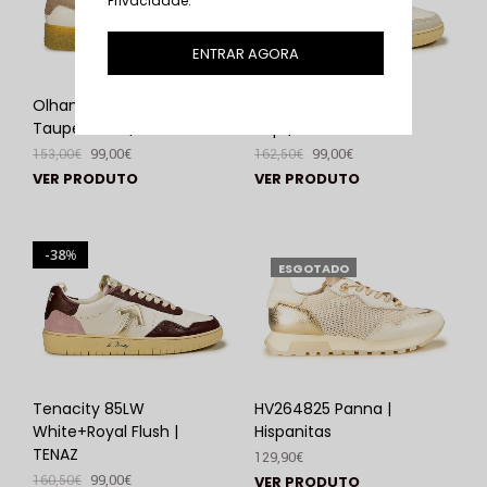
Privacidade
.
ENTRAR AGORA
Olhamar 3.0LW
Tenacity 85PW Cow
Taupe Petal | TENAZ
Pop | TENAZ
153,00
€
99,00
€
162,50
€
99,00
€
VER PRODUTO
VER PRODUTO
38
%
ESGOTADO
Tenacity 85LW
HV264825 Panna |
White+Royal Flush |
Hispanitas
TENAZ
129,90
€
160,50
€
99,00
€
VER PRODUTO