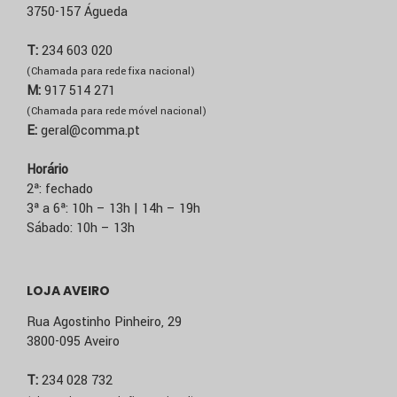
3750-157 Águeda
T:
234 603 020
(Chamada para rede fixa nacional)
M:
917 514 271
(Chamada para rede móvel nacional)
E:
geral@comma.pt
Horário
2ª: fechado
3ª a 6ª: 10h – 13h | 14h – 19h
Sábado: 10h – 13h
LOJA AVEIRO
Rua Agostinho Pinheiro, 29
3800-095 Aveiro
T:
234 028 732