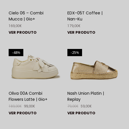
Cielo 06 – Combi
EDX-05T Coffee |
Mucca | Gio+
Nan-Ku
169,00
€
179,00
€
VER PRODUTO
VER PRODUTO
48
25
%
%
Oliva 00A Combi
Nash Union Platin |
Flowers Latte | Gio+
Replay
189,00
€
99,00
€
79,00
€
59,00
€
VER PRODUTO
VER PRODUTO