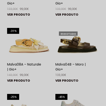
Gio+
Gio+
133,00
€
99,00
€
133,00
€
99,00
€
VER PRODUTO
VER PRODUTO
31
%
ESGOTADO
Malva08A – Naturale
Malva04B – Moro |
| Gio+
Gio+
143,00
€
99,00
€
133,00
€
VER PRODUTO
VER PRODUTO
25
45
%
%