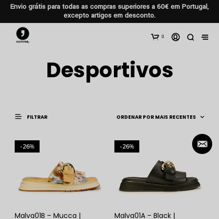
Envio grátis para todas as compras superiores a 60€ em Portugal,
excepto artigos em desconto.
0
Desportivos
FILTRAR
26
26
%
%
Malva01B – Mucca |
Malva01A – Black |