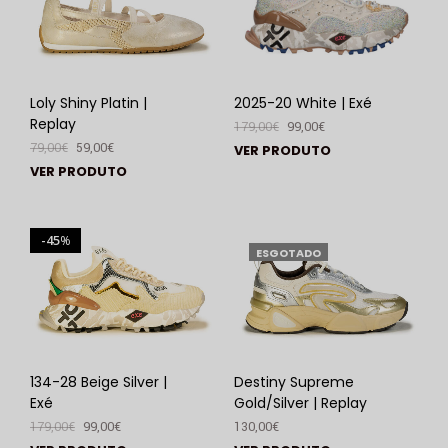
Loly Shiny Platin |
2025-20 White | Exé
Replay
179,00
€
99,00
€
79,00
€
59,00
€
VER PRODUTO
VER PRODUTO
45
%
ESGOTADO
134-28 Beige Silver |
Destiny Supreme
Exé
Gold/Silver | Replay
179,00
€
99,00
€
130,00
€