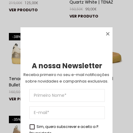
Quartz White | TENAZ
219,00
€
125,00
€
160,50
€
99,00
€
VER PRODUTO
VER PRODUTO
38
31
%
%
A nossa Newsletter
Receba primeiro no seu e-mail notificações 
Tenacity 85LW Silver
Olhamar 3.0SW Sand
sobre novidades e campanhas exclusivas.
Bullet | TENAZ
Dune | TENAZ
160,50
€
99,00
€
144,00
€
99,00
€
VER PRODUTO
VER PRODUTO
35
39
%
%
Sim, quero subscrever e aceito a
P.