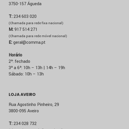
3750-157 Águeda
T:
234 603 020
(Chamada para rede fixa nacional)
M:
917 514 271
(Chamada para rede móvel nacional)
E:
geral@comma.pt
Horário
2ª: fechado
3ª a 6ª: 10h – 13h | 14h – 19h
Sábado: 10h – 13h
LOJA AVEIRO
Rua Agostinho Pinheiro, 29
3800-095 Aveiro
T:
234 028 732