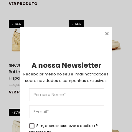
VER PRODUTO
34
34
%
%
A nossa Newsletter
RHV264828
HV264603 Panna |
Butter/Panna |
Hispanitas
Receba primeiro no seu e-mail notificações 
Hispanitas
119,90
€
79,00
€
sobre novidades e campanhas exclusivas.
119,90
€
79,00
€
VER PRODUTO
VER PRODUTO
37
30
%
%
Sim, quero subscrever e aceito a
P.