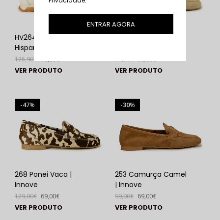
Privacidade
.
ENTRAR AGORA
HV264662 Panna |
268 Crute Bege |
Hispanitas
Innove
125,90
€
79,00
€
99,00
€
69,00
€
VER PRODUTO
VER PRODUTO
47
30
%
%
268 Ponei Vaca |
253 Camurça Camel
Innove
| Innove
129,00
€
69,00
€
99,00
€
69,00
€
VER PRODUTO
VER PRODUTO