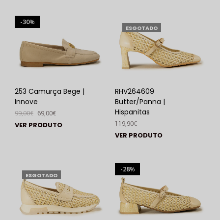
30
%
ESGOTADO
253 Camurça Bege |
RHV264609
Innove
Butter/Panna |
Hispanitas
99,00
€
69,00
€
119,90
€
VER PRODUTO
VER PRODUTO
28
%
ESGOTADO