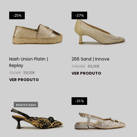
25
37
%
%
Nash Union Platin |
266 Sand | Innove
Replay
109,00
€
69,00
€
79,00
€
59,00
€
VER PRODUTO
VER PRODUTO
31
%
ESGOTADO