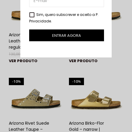
Sim, quero subscrever e aceito a
P.
Privacidade
.
Arizona Soft Suede
Arizona Rivet Suede
ENTRAR AGORA
Leather Dark Tea –
Leather Black –
regular | Birkenstock
narrow | Birkenstock
130,00
€
117,00
€
150,00
€
135,00
€
VER PRODUTO
VER PRODUTO
10
10
%
%
Arizona Rivet Suede
Arizona Birko-Flor
Leather Taupe –
Gold – narrow |