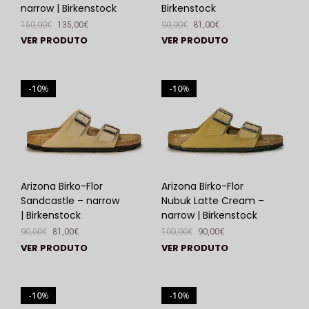
narrow | Birkenstock
Birkenstock
150,00
€
135,00
€
90,00
€
81,00
€
VER PRODUTO
VER PRODUTO
10
10
%
%
Arizona Birko-Flor
Arizona Birko-Flor
Sandcastle – narrow
Nubuk Latte Cream –
| Birkenstock
narrow | Birkenstock
90,00
€
81,00
€
100,00
€
90,00
€
VER PRODUTO
VER PRODUTO
10
10
%
%