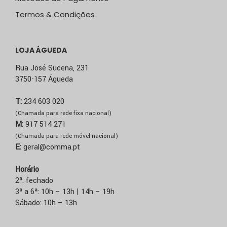
Termos & Condições
LOJA ÁGUEDA
Rua José Sucena, 231
3750-157 Águeda
T:
234 603 020
(Chamada para rede fixa nacional)
M:
917 514 271
(Chamada para rede móvel nacional)
E:
geral@comma.pt
Horário
2ª: fechado
3ª a 6ª: 10h – 13h | 14h – 19h
Sábado: 10h – 13h