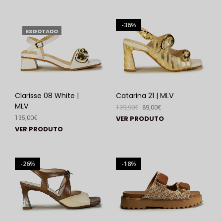
36
%
ESGOTADO
Clarisse 08 White |
Catarina 21 | MLV
MLV
139,90
€
89,00
€
135,00
€
VER PRODUTO
VER PRODUTO
26
18
%
%