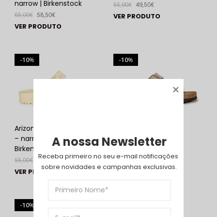
narrow | Birkenstock
55,00
€
49,50
€
65,00
€
58,50
€
VER PRODUTO
VER PRODUTO
10
10
%
%
Arizona EVA Eggshell
Arizona Soft Suede
A nossa Newsletter
– narrow |
Leather Taupe –
Birkenstock
narrow | Birkenstock
Receba primeiro no seu e-mail notificações 
55,00
€
49,50
€
130,00
€
117,00
€
sobre novidades e campanhas exclusivas.
VER PRODUTO
VER PRODUTO
10
10
%
%