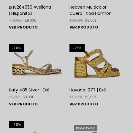
BHV264650 Avellana
Heaven Multicolor
| Hispanitas
Cuero | Noa Harmon
119,90
€
89,00
€
109,00
€
89,00
€
VER PRODUTO
VER PRODUTO
10
25
%
%
Katy 485 Silver | Exé
Havana-077 | Exé
99,00
€
89,00
€
119,00
€
89,00
€
VER PRODUTO
VER PRODUTO
10
%
ESGOTADO