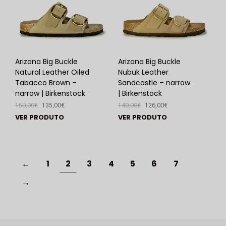
Arizona Big Buckle
Arizona Big Buckle
Natural Leather Oiled
Nubuk Leather
Tabacco Brown –
Sandcastle – narrow
narrow | Birkenstock
| Birkenstock
150,00
€
135,00
€
140,00
€
126,00
€
VER PRODUTO
VER PRODUTO
←
1
2
3
4
5
6
7
→